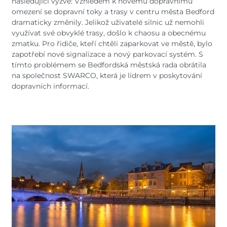
Belgium
Bulgaria
následující výzvě: Vzhledem k novému dopravnímu
Svensk
Dansk
omezení se dopravní toky a trasy v centru města Bedford
Chile
Czech Republic
Norweg
dramaticky změnily. Jelikož uživatelé silnic už nemohli
Finland
France
Român
využívat své obvyklé trasy, došlo k chaosu a obecnému
Nederl
Germany
Greece
zmatku. Pro řidiče, kteří chtěli zaparkovat ve městě, bylo
Suomi
zapotřebí nové signalizace a nový parkovací systém. S
Iceland
Italy
Magyar
tímto problémem se Bedfordská městská rada obrátila
Español
Jamaica
Latvia
na společnost SWARCO, která je lídrem v poskytování
Moldavia
Netherlands
dopravních informací.
Norway
Romania
Slovenia
Spain
Switzerland
Turkey
Kosovo
Ukraine
United States of
Other Europe
America
Rest of the
world