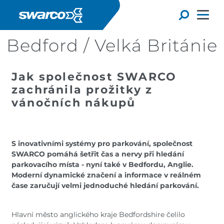
Přejít k hlavnímu obsahu
Toggle
Bedford / Velká Británie
Jak společnost SWARCO
zachránila prožitky z
vánočních nákupů
S inovativními systémy pro parkování, společnost
SWARCO pomáhá šetřit čas a nervy při hledání
parkovacího místa - nyní také v Bedfordu, Anglie.
Moderní dynamické značení a informace v reálném
Choose your country:
Choose 
čase zaručují velmi jednoduché hledání parkování.
Africa
Albania
English
Austria
Armenia
Hlavní město anglického kraje Bedfordshire čelilo
Deutsc