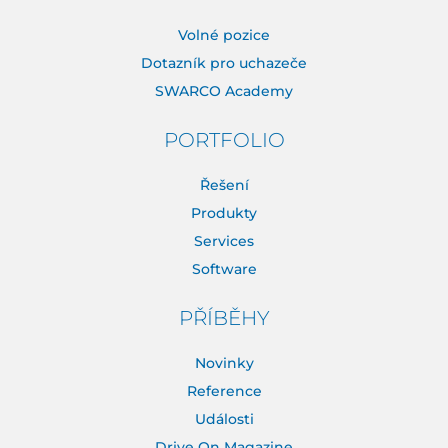
Volné pozice
Dotazník pro uchazeče
SWARCO Academy
PORTFOLIO
Řešení
Produkty
Services
Software
PŘÍBĚHY
Novinky
Reference
Události
Drive On Magazine