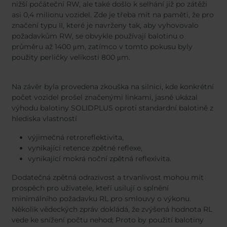
nižší počáteční RW, ale také došlo k selhání již po zátěži
asi 0,4 milionu vozidel. Zde je třeba mít na paměti, že pro
značení typu II, které je navrženy tak, aby vyhovovalo
požadavkům RW, se obvykle používají balotinu o
průměru až 1400 μm, zatímco v tomto pokusu byly
použity perličky velikosti 800 μm.
Na závěr byla provedena zkouška na silnici, kde konkrétní
počet vozidel prošel značenými linkami, jasně ukázal
výhodu balotiny SOLIDPLUS oproti standardní balotině z
hlediska vlastností
výjimečná retroreflektivita,
vynikající retence zpětné reflexe,
vynikající mokrá noční zpětná reflexivita.
Dodatečná zpětná odrazivost a trvanlivost mohou mít
prospěch pro uživatele, kteří usilují o splnění
minimálního požadavku RL pro smlouvy o výkonu.
Několik vědeckých zpráv dokládá, že zvýšená hodnota RL
vede ke snížení počtu nehod; Proto by použití balotiny