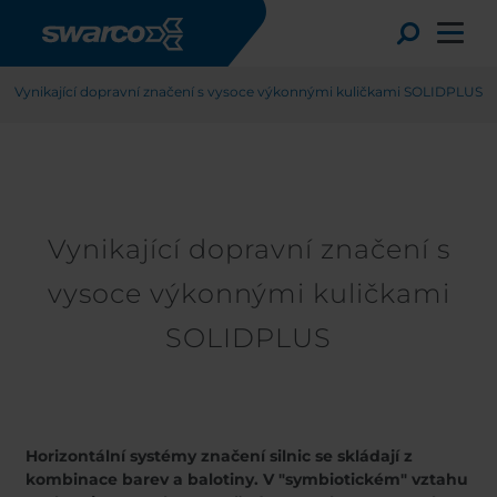
Přejít k hlavnímu obsahu
Příběhy
Toggle
Vynikající dopravní značení s vysoce výkonnými kuličkami SOLIDPLUS
Vynikající dopravní značení s
vysoce výkonnými kuličkami
SOLIDPLUS
Choose your country:
Choose 
Africa
Albania
Horizontální systémy značení silnic se skládají z
English
Austria
Armenia
Deutsc
kombinace barev a balotiny. V "symbiotickém" vztahu