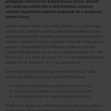
Belgium
Bulgaria
Svensk
poskytuje vrstva barvy požadovanou barvu, povrch
Dansk
pro zpětnou reflexi (RL) a drží balotinu, zatímco
Chile
Czech Republic
Norweg
vhodně zapuštěná balotina poskytuje RL a současně
Finland
France
Român
chrání barvu.
Magyar
Germany
Greece
Výkon značení silnic hraje zcela zásadní roli, pokud jde o
Iceland
Italy
viditelnost, scénáře mobility, jako je inteligentní jízda a
Jamaica
Latvia
autonomní vozidla. Zajištění potenciálního snížení počtu
nehod a záchrany životů vyžaduje minimální intervenční
Moldavia
Netherlands
politiku. Evropská silniční federace nedávno navrhla
Norway
Romania
vzorec 150x150, který by po celou dobu udržoval RL> 150
Slovenia
Spain
mcd / m² / lx a RW> 35 mcd / m² / lx, (ve většině případů
pokles RL na 100 mcd / m² / lx je povoleno).
Switzerland
Turkey
Kosovo
Ukraine
Technologie SOLIDPLUS společnosti SWARCO však
poskytuje lepší výkon než standardní balotina
United States of
Other Europe
Hodnoty zpětné reflexe až 1000 mcd / m² / lx
America
Zvýšená retroreflekce na mokré vozovce (RW)
Rest of the
Vyšší odolnost proti mechanickým nárazům
world
Schopnost přípravku SOLIDPLUS v kombinaci s vodou
ředitelným nátěrem W16 byla testována v porovnání se