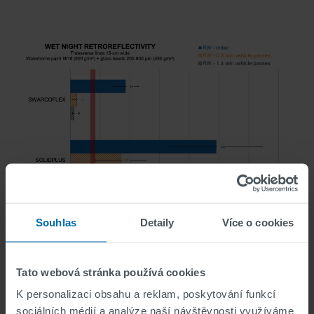
Souhlas
Detaily
Více o cookies
Mokrá noční retroreflexní schopnost (RW) dosažená
balotinou SWARCOFLEX a SOLIDPLUS při silničním
testu.
Tato webová stránka používá cookies
K personalizaci obsahu a reklam, poskytování funkcí
sociálních médií a analýze naší návštěvnosti využíváme