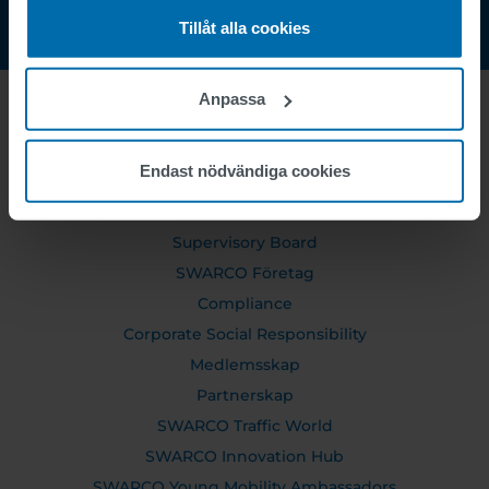
Tillåt alla cookies
Anpassa
OM OSS
Endast nödvändiga cookies
Executive Board
Supervisory Board
SWARCO Företag
Compliance
Corporate Social Responsibility
Medlemsskap
Partnerskap
SWARCO Traffic World
SWARCO Innovation Hub
SWARCO Young Mobility Ambassadors