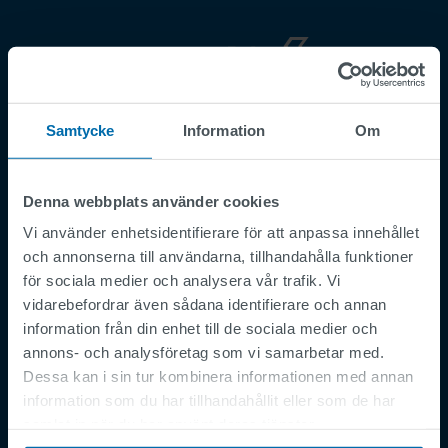
Footer
Regler och villkor
Samtycke
Information
Om
Imprint
Privacy Policy
Denna webbplats använder cookies
Supplier Registration
Vi använder enhetsidentifierare för att anpassa innehållet
Cookies
och annonserna till användarna, tillhandahålla funktioner
Security Incident Report
för sociala medier och analysera vår trafik. Vi
vidarebefordrar även sådana identifierare och annan
Speak Up Channel
information från din enhet till de sociala medier och
Kontakt
annons- och analysföretag som vi samarbetar med.
Order Tracking
Dessa kan i sin tur kombinera informationen med annan
information som du har tillhandahållit eller som de har
samlat in när du har använt deras tjänster.