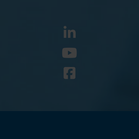
Belgium
Bulgaria
Român
Magyar
Chile
Czech Republic
Finland
France
Germany
Greece
Iceland
Italy
Jamaica
Latvia
Moldavia
Netherlands
Norway
Romania
Slovenia
Spain
Switzerland
Turkey
Kosovo
Ukraine
United States of
Other Europe
America
Rest of the
world