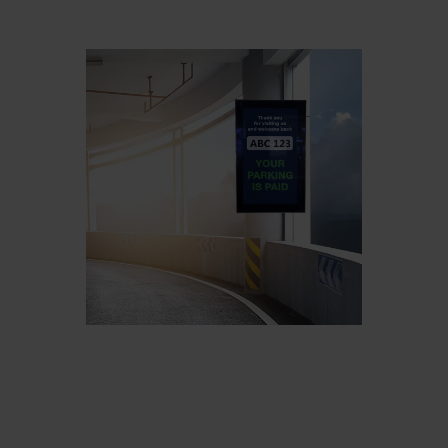
Belgium
Bulgaria
Chile
Czech Republic
Finland
France
Germany
Greece
Iceland
Italy
Jamaica
Latvia
Moldavia
Netherlands
Norway
Romania
Slovenia
Spain
Switzerland
Turkey
Kosovo
Ukraine
United States of
Other Europe
America
Rest of the
world