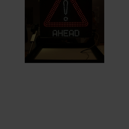
Belgium
Bulgaria
Chile
Czech Republic
Finland
France
Germany
Greece
Iceland
Italy
Jamaica
Latvia
Moldavia
Netherlands
Norway
Romania
Slovenia
Spain
Switzerland
Turkey
Kosovo
Ukraine
United States of
Other Europe
America
Rest of the
world