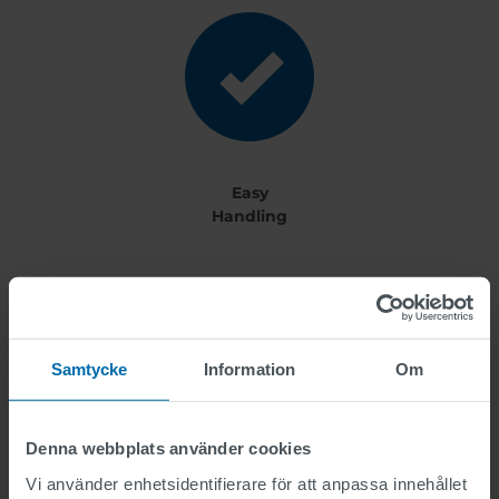
Easy
Handling
more benefits +
Samtycke
Information
Om
Denna webbplats använder cookies
Technical Details
Vi använder enhetsidentifierare för att anpassa innehållet