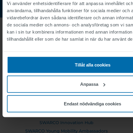
Vi använder enhetsidentifierare för att anpassa innehållet och
användarna, tillhandahålla funktioner för sociala medier och a
vidarebefordrar även sådana identifierare och annan informatio
de sociala medier och annons- och analysföretag som vi s
kan i sin tur kombinera informationen med annan informatio
tillhandahållit eller som de har samlat in när du har använt de
OM OSS
Executive Board
Supervisory Board
Tillåt alla cookies
SWARCO Företag
Compliance
Anpassa
Corporate Social Responsibility
Medlemsskap
Endast nödvändiga cookies
Partnerskap
SWARCO Traffic World
SWARCO Innovation Hub
SWARCO Young Mobility Ambassadors