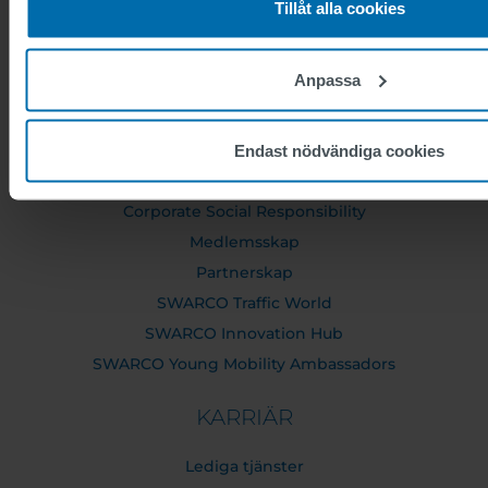
Tillåt alla cookies
OM OSS
Anpassa
Executive Board
Supervisory Board
SWARCO Företag
Endast nödvändiga cookies
Compliance
Corporate Social Responsibility
Medlemsskap
Partnerskap
SWARCO Traffic World
SWARCO Innovation Hub
SWARCO Young Mobility Ambassadors
KARRIÄR
Lediga tjänster