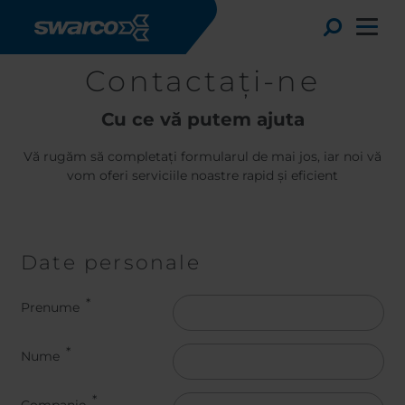
Mergi la conţinutul principal
Toggle
Contactați-ne
Cu ce vă putem ajuta
Vă rugăm să completați formularul de mai jos, iar noi vă
vom oferi serviciile noastre rapid și eficient
Date personale
Name
Prenume
Choose your country:
Choose 
Africa
Albania
Nume
English
Austria
Armenia
Deutsc