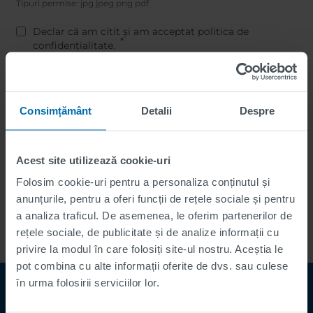
Tipuri permise: jpg jpeg png pdf.
Declar că am citit și am acceptat politica de
confidențialitate.
Here you can find our privacy policy
.
Copy to self
Consimțământ
Detalii
Despre
Acest site utilizează cookie-uri
Folosim cookie-uri pentru a personaliza conținutul și
anunțurile, pentru a oferi funcții de rețele sociale și pentru
a analiza traficul. De asemenea, le oferim partenerilor de
rețele sociale, de publicitate și de analize informații cu
privire la modul în care folosiți site-ul nostru. Aceștia le
pot combina cu alte informații oferite de dvs. sau culese
în urma folosirii serviciilor lor.