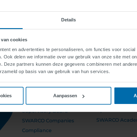
Details
 van cookies
ent en advertenties te personaliseren, om functies voor social
. Ook delen we informatie over uw gebruik van onze site met on
e. Deze partners kunnen deze gegevens combineren met andere i
erzameld op basis van uw gebruik van hun services.
ABOUT US
WERKEN BIJ
SWARCO
ookies
Aanpassen
A
Executive Board
Open Positions
Supervisory Board
SWARCO Acad
SWARCO Companies
Compliance