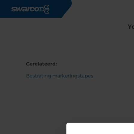
Overslaan en naar de inhoud gaan
Y
Gerelateerd:
Bestrating markeringstapes