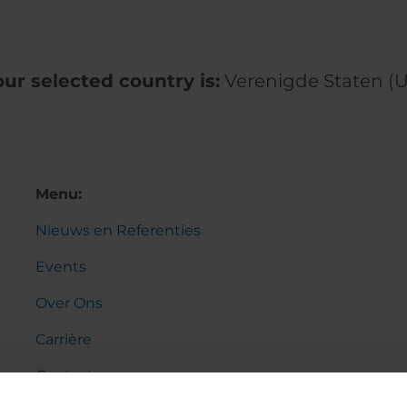
our selected country is:
Verenigde Staten (U
Menu:
Nieuws en Referenties
Events
Over Ons
Carrière
Contact