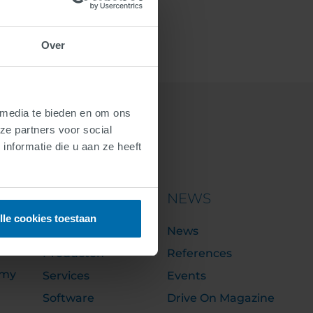
Over
 media te bieden en om ons
ze partners voor social
nformatie die u aan ze heeft
PORTFOLIO
NEWS
lle cookies toestaan
Oplossingen
News
Producten
References
emy
Services
Events
Software
Drive On Magazine