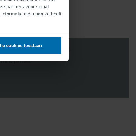
ze partners voor social
nformatie die u aan ze heeft
lle cookies toestaan
rovider (see privacy policy).
hird parties.