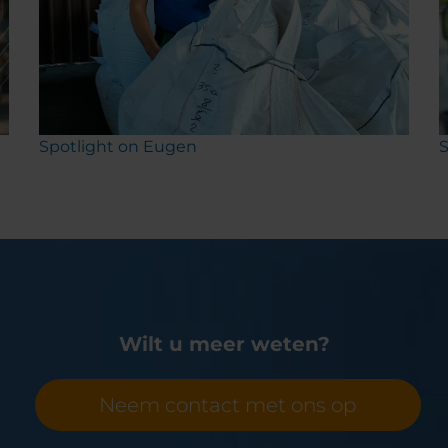
Spotlight on Eugen
S
Wilt u meer weten?
Neem contact met ons op