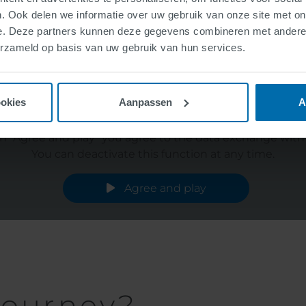
. Ook delen we informatie over uw gebruik van onze site met on
e. Deze partners kunnen deze gegevens combineren met andere i
erzameld op basis van uw gebruik van hun services.
ookies
Aanpassen
A
a is exchanged between your browser and the streaming p
on "Agree and play" you agree to the data exchange with t
You can deactivate this function at any time.
Agree and play
journey?