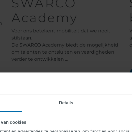
SWARCO
Academy
n
Voor ons betekent mobiliteit dat we nooit
stilstaan.
a
De SWARCO Academy biedt de mogelijkheid
o
om talenten te ontsluiten en vaardigheden
verder te ontwikkelen ...
read more
Details
 van cookies
ent en advertenties te personaliseren, om functies voor social