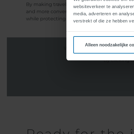
By making travel safer, faster,
websiteverkeer te analyseren
and more convenient –
media, adverteren en analys
while protecting the environment."
verstrekt of die ze hebben v
Alleen noodzakelijke c
When loading this video, dat
By clicking 
Ready for the 