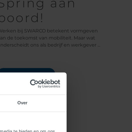
Spring aan
boord!
Werken bij SWARCO betekent vormgeven
an de toekomst van mobiliteit. Maar wat
nderscheidt ons als bedrijf en werkgever ...
weiterlesen
Over
 media te bieden en om ons