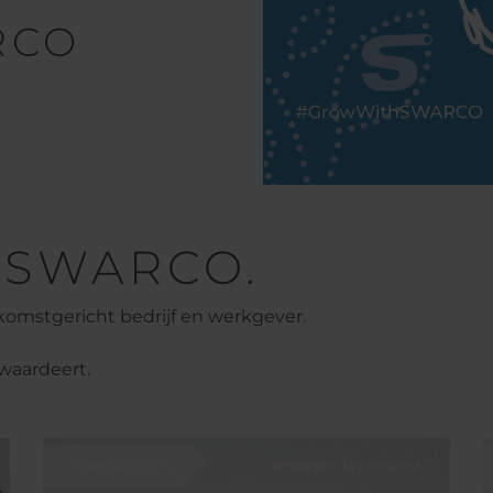
RCO
n SWARCO.
komstgericht bedrijf en werkgever.
waardeert.