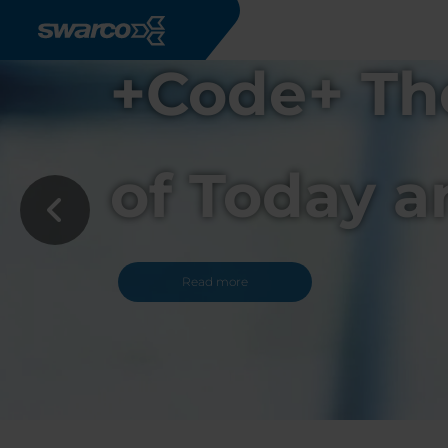
Overslaan en naar de inhoud gaan
vel
omorrow.