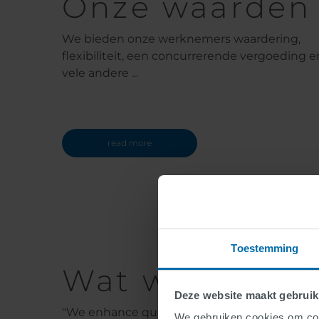
Onze waarden
We bieden onze werknemers waardering,
flexibiliteit, een concurrerende vergoeding e
vele andere ...
read more
Toestemming
Wat we doen.
Deze website maakt gebruik
"We enhance quality of life.
We gebruiken cookies om cont