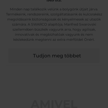
1969 óta.
Minden nap találkozik velünk a bolygónk útjait járva.
Termékeink, rendszereink, szolgáltatásaink és kulcsrakész
megoldásaink biztonságosak és kényelmesek az utazók
számára. A SWARCO alapítója, Manfred Swarovski
szellemében büszkék vagyunk arra, hogy agilisak,
innovatívak és megbízhatóak vagyunk és nem
késlekedünk megtenni az extra mérföldet Önért.
Tudjon meg többet
AMIVEL