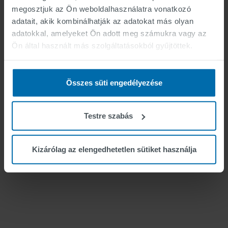
megosztjuk az Ön weboldalhasználatra vonatkozó
adatait, akik kombinálhatják az adatokat más olyan
Construction Zone
adatokkal, amelyeket Ön adott meg számukra vagy az
Markings
Ön által használt más szolgáltatásokból gyűjtöttek.
Összes süti engedélyezése
Testre szabás
Kizárólag az elengedhetetlen sütiket használja