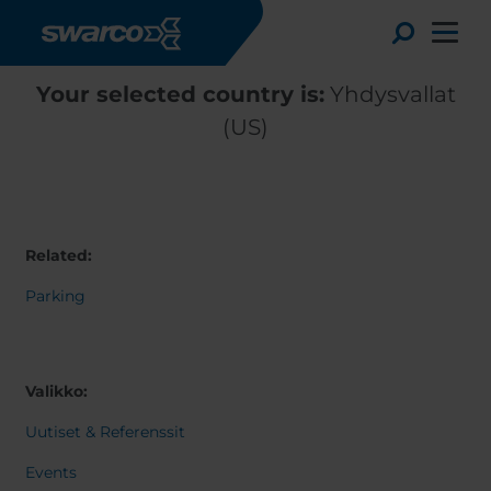
Hyppää pääsisältöön
Toggle
Your selected country is:
Yhdysvallat
(US)
Related:
Parking
Valikko:
Choose your country:
Choose 
Africa
Albania
Uutiset & Referenssit
English
Austria
Armenia
Events
Deutsc