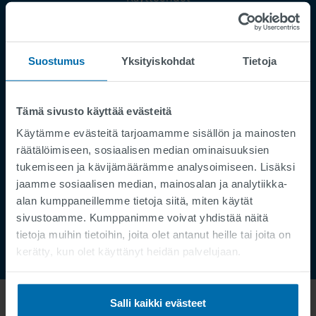
Julkaisutiedot
Tietosuoja
Suostumus
Yksityiskohdat
Tietoja
Supplier Registration
Cookies
Palvelupyyntö
Tämä sivusto käyttää evästeitä
Käytämme evästeitä tarjoamamme sisällön ja mainosten
Speak Up Channel
räätälöimiseen, sosiaalisen median ominaisuuksien
Yhteystiedot
tukemiseen ja kävijämäärämme analysoimiseen. Lisäksi
Tilauksenseuranta
jaamme sosiaalisen median, mainosalan ja analytiikka-
alan kumppaneillemme tietoja siitä, miten käytät
sivustoamme. Kumppanimme voivat yhdistää näitä
tietoja muihin tietoihin, joita olet antanut heille tai joita on
kerätty, kun olet käyttänyt heidän palvelujaan.
Salli kaikki evästeet