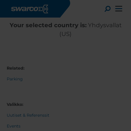
Hyppää pääsisältöön
Toggle
Your selected country is:
Yhdysvallat
(US)
Related:
Parking
Valikko:
Choose your country:
Choose 
Africa
Albania
Uutiset & Referenssit
English
Austria
Armenia
Events
Deutsc