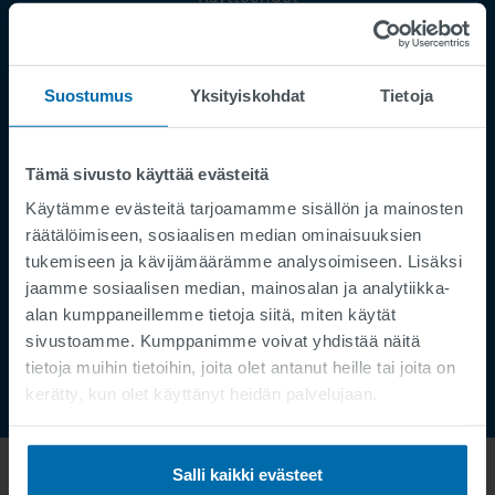
Julkaisutiedot
Tietosuoja
Suostumus
Yksityiskohdat
Tietoja
Supplier Registration
Cookies
Palvelupyyntö
Tämä sivusto käyttää evästeitä
Käytämme evästeitä tarjoamamme sisällön ja mainosten
Speak Up Channel
räätälöimiseen, sosiaalisen median ominaisuuksien
Yhteystiedot
tukemiseen ja kävijämäärämme analysoimiseen. Lisäksi
Tilauksenseuranta
jaamme sosiaalisen median, mainosalan ja analytiikka-
alan kumppaneillemme tietoja siitä, miten käytät
sivustoamme. Kumppanimme voivat yhdistää näitä
tietoja muihin tietoihin, joita olet antanut heille tai joita on
kerätty, kun olet käyttänyt heidän palvelujaan.
Salli kaikki evästeet