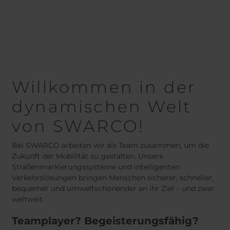
Belgium
Bulgaria
Dansk
Norweg
Chile
Czech Republic
Român
Finland
France
Nederl
Suomi
Germany
Greece
Françai
Iceland
Italy
Español
Jamaica
Latvia
Willkommen in der
Moldavia
Netherlands
dynamischen Welt
Norway
Romania
Slovenia
Spain
von SWARCO!
Switzerland
Turkey
Kosovo
Ukraine
Bei SWARCO arbeiten wir als Team zusammen, um die
Zukunft der Mobilität zu gestalten. Unsere
Straßenmarkierungssysteme und intelligenten
United States of
Other Europe
Verkehrslösungen bringen Menschen sicherer, schneller,
America
bequemer und umweltschonender an ihr Ziel – und zwar
Rest of the
weltweit.
world
Teamplayer? Begeisterungsfähig?