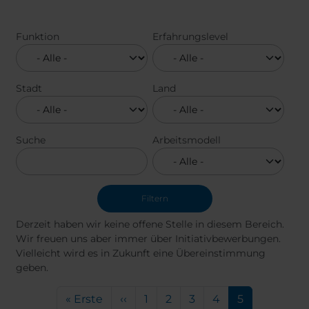
Funktion
Erfahrungslevel
Stadt
Land
Suche
Arbeitsmodell
Derzeit haben wir keine offene Stelle in diesem Bereich.
Wir freuen uns aber immer über Initiativbewerbungen.
Vielleicht wird es in Zukunft eine Übereinstimmung
geben.
Seitennummerierung
Erste Seite
Vorherige Seite
Seite
Seite
Seite
Seite
Aktuelle Seit
« Erste
‹‹
1
2
3
4
5