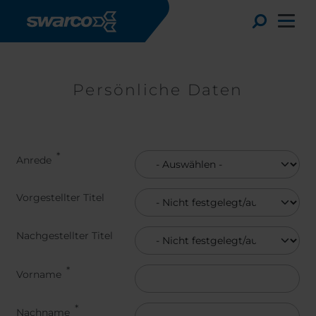
Direkt zum Inhalt
Toggle
Persönliche Daten
Anrede
Vorgestellter Titel
Vorgestellter Titel
Nachgestellter Titel
Nachgestellter Titel
Choose your country:
Choose 
Vorname
Africa
Albania
English
Austria
Armenia
Svensk
Nachname