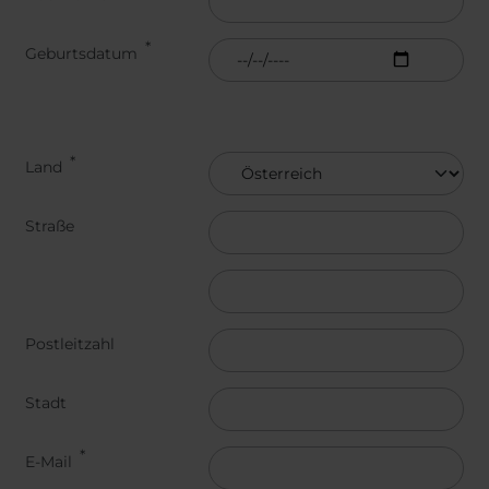
Belgium
Bulgaria
Dansk
Român
Chile
Czech Republic
Suomi
Geburtsdatum
Finland
France
Čeština
Germany
Greece
Iceland
Italy
Jamaica
Latvia
Addresse
Land
Moldavia
Netherlands
Norway
Romania
Straße
Slovenia
Spain
Switzerland
Turkey
Street address line 3
Kosovo
Ukraine
Postleitzahl
United States of
Other Europe
America
Stadt
Rest of the
world
E-Mail