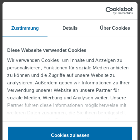
Wo haben Sie von uns gehört?
Zustimmung
Details
Über Cookies
Arbeitsbereich
Diese Webseite verwendet Cookies
Art der Bewerbung
Wir verwenden Cookies, um Inhalte und Anzeigen zu
personalisieren, Funktionen für soziale Medien anbieten
zu können und die Zugriffe auf unsere Website zu
analysieren. Außerdem geben wir Informationen zu Ihrer
Verwendung unserer Website an unsere Partner für
Datenschutz
soziale Medien, Werbung und Analysen weiter. Unsere
Partner führen diese Informationen möglicherweise mit
Ich stimme der Datenschutzerklärung zu.
weiteren Daten zusammen, die Sie ihnen bereitgestellt
Informationen zum Datenschutz finden Sie hier
.
haben oder die sie im Rahmen Ihrer Nutzung der Dienste
gesammelt haben.
Ich habe die Einwilligungserklärung gelesen und
Cookies zulassen
akzeptiere sie.