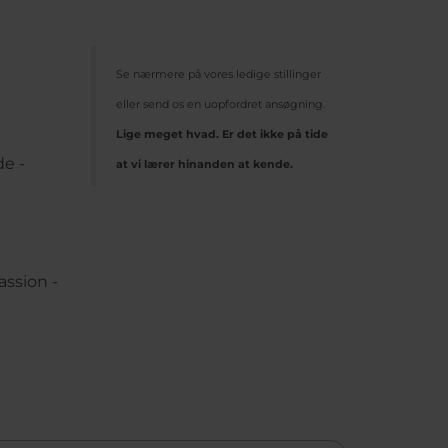
Se nærmere på vores ledige stillinger
eller send os en uopfordret ansøgning.
Lige meget hvad. Er det ikke på tide
de -
at vi lærer hinanden at kende.
assion -