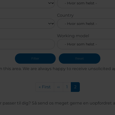
Country
Working model
 this area. We are always happy to receive unsolicited ap
Første side
Forrige side
Side
Nuværende side
« First
‹‹
1
2
der passer til dig? Så send os meget gerne en uopfordr