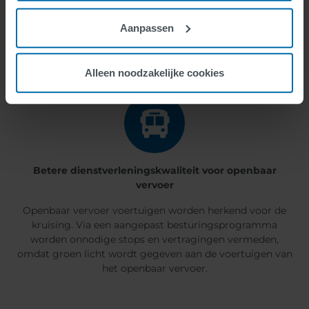
doorrijden vanwege een groen licht maar toch verplicht
zijn om voorrang te geven aan een noodhulpvoertuig
Aanpassen
met een zwaailicht.
Alleen noodzakelijke cookies
Betere dienstverleningskwaliteit voor openbaar
vervoer
Openbaar vervoer voertuigen worden herkend voor de
kruising. Via een aangepast besturingsprogramma
worden onnodige stops en vertragingen vermeden,
omdat groen licht wordt gegeven aan de voertuigen van
het openbaar vervoer.