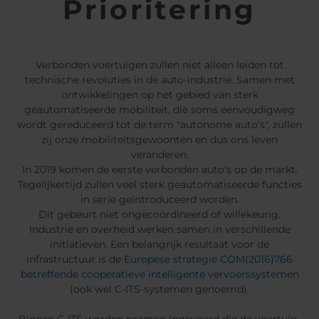
Prioritering
Belgium
Bulgaria
Svensk
Dansk
Chile
Czech Republic
Norweg
Finland
France
Suomi
Françai
Germany
Greece
Verbonden voertuigen zullen niet alleen leiden tot
Magyar
technische revoluties in de auto-industrie. Samen met
Iceland
Italy
Čeština
ontwikkelingen op het gebied van sterk
Español
Jamaica
Latvia
geautomatiseerde mobiliteit, die soms eenvoudigweg
Moldavia
Netherlands
wordt gereduceerd tot de term "autonome auto's", zullen
zij onze mobiliteitsgewoonten en dus ons leven
Norway
Romania
veranderen.
Slovenia
Spain
In 2019 komen de eerste verbonden auto's op de markt.
Switzerland
Turkey
Tegelijkertijd zullen veel sterk geautomatiseerde functies
in serie geïntroduceerd worden.
Kosovo
Ukraine
Dit gebeurt niet ongecoördineerd of willekeurig.
Industrie en overheid werken samen in verschillende
United States of
Other Europe
initiatieven. Een belangrijk resultaat voor de
America
infrastructuur is de
Europese strategie COM(2016)766
Rest of the
betreffende coöperatieve intelligente vervoerssystemen
world
(ook wel C-ITS-systemen genoemd).