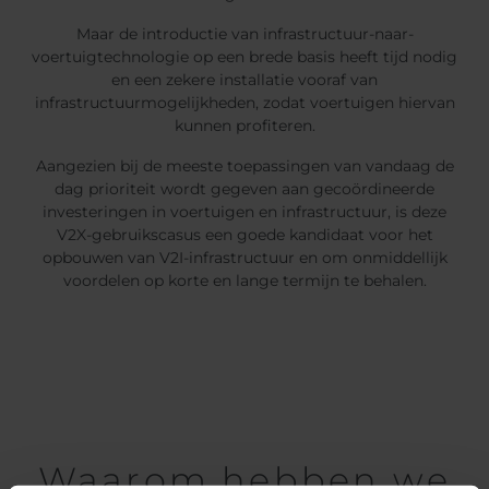
Maar de introductie van infrastructuur-naar-
voertuigtechnologie op een brede basis heeft tijd nodig
en een zekere installatie vooraf van
infrastructuurmogelijkheden, zodat voertuigen hiervan
kunnen profiteren.
Aangezien bij de meeste toepassingen van vandaag de
dag prioriteit wordt gegeven aan gecoördineerde
investeringen in voertuigen en infrastructuur, is deze
V2X-gebruikscasus een goede kandidaat voor het
opbouwen van V2I-infrastructuur en om onmiddellijk
voordelen op korte en lange termijn te behalen.
Waarom hebben we