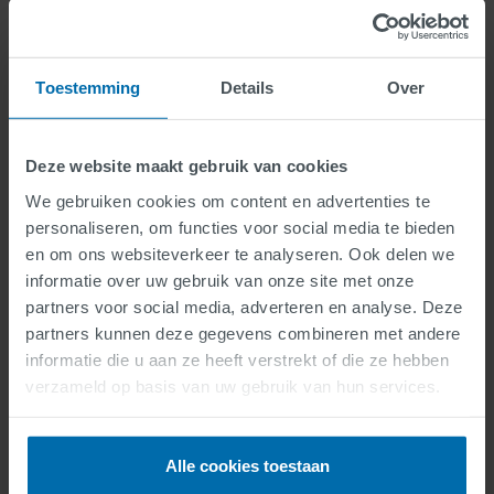
C-ITS / V2X
prioritering nodig?
Toestemming
Details
Over
Deze website maakt gebruik van cookies
We gebruiken cookies om content en advertenties te
personaliseren, om functies voor social media te bieden
en om ons websiteverkeer te analyseren. Ook delen we
Snellere en veiligere reactie van hulpdiensten
informatie over uw gebruik van onze site met onze
Kruispunten met de voorziening kunnen de
partners voor social media, adverteren en analyse. Deze
verkeersopstopping door de verkeerslichten
partners kunnen deze gegevens combineren met andere
verminderen waardoor hulpvoertuigen sneller door
informatie die u aan ze heeft verstrekt of die ze hebben
kunnen rijden.
verzameld op basis van uw gebruik van hun services.
Bovendien kan op een kruispunt een tegemoetkomende
verkeersstroom gestopt worden door een rood licht, wat
veiliger is voor de bestuurder van het hulpvoertuig en de
chauffeurs in het tegemoetkomende verkeer die een
Alle cookies toestaan
rood licht zien en dus niet het risico lopen dat ze