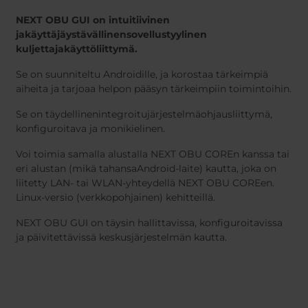
NEXT OBU GUI on intuitiivinen
ja
käyttäjäystävällinen
sovellustyylinen
kuljettajakäyttöliittymä.
Se on suunniteltu Androidille, ja korostaa tärkeimpiä
aiheita ja tarjoaa helpon pääsyn tärkeimpiin toimintoihin.
Se on täydellinen
integroitu
järjestelmäohjausliittymä,
konfiguroitava ja monikielinen.
Voi toimia samalla alustalla NEXT OBU COREn kanssa tai
eri alustan (mikä tahansa
Android
-laite) kautta, joka on
liitetty LAN- tai WLAN-yhteydellä NEXT OBU COREen.
Linux-versio (
verkkopohjainen
) kehitteillä.
NEXT OBU GUI on täysin hallittavissa, konfiguroitavissa
ja päivitettävissä keskusjärjestelmän kautta.