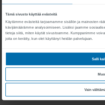
Tämä sivusto käyttää evästeitä
Käytämme evästeitä tarjoamamme sisällön ja mainosten räät
kävijämäärämme analysoimiseen. Lisäksi jaamme sosiaalise
tietoja siitä, miten käytät sivustoamme. Kumppanimme voivat yhd
joita on kerätty, kun olet käyttänyt heidän palvelujaan.
Salli ka
Muo
Vain välttäm