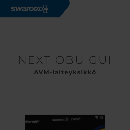
Hyppää pääsisältöön
Tuotteet
Software
Public Transport
NEXT OBU GUI
NEXT OBU GUI
AVM-laiteyksikkö