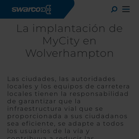
Pasar al contenido principal
Toggle
La implantación de
MyCity en
Wolverhampton
Las ciudades, las autoridades
locales y los equipos de carretera
locales tienen la responsabilidad
de garantizar que la
infraestructura vial que se
Choose your country:
Choose 
proporcionada a sus ciudadanos
Africa
Albania
sea eficiente, se adapte a todos
English
los usuarios de la vía y
Austria
Armenia
Nederl
contribuya a reducir las