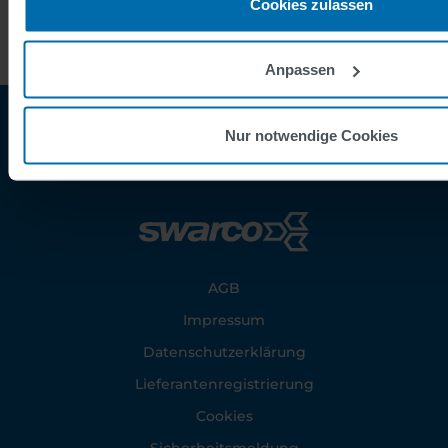
Cookies zulassen
Anpassen
Nur notwendige Cookies
Footer
AGB
Impressum
Datenschutzerklärung
Lieferantenregistrierung
Cookies