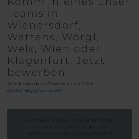
Komm in eines unser
Teams in
Wienersdorf,
Wattens, Wörgl,
Wels, Wien oder
Klagenfurt. Jetzt
bewerben.
Schicke uns deine Bewerbung via E-Mail:
markierung@swarco.com
Beim Laden dieses Videos werden Daten
zwischen Ihrem Browser und dem
Streamingprovider ausgetauscht (siehe