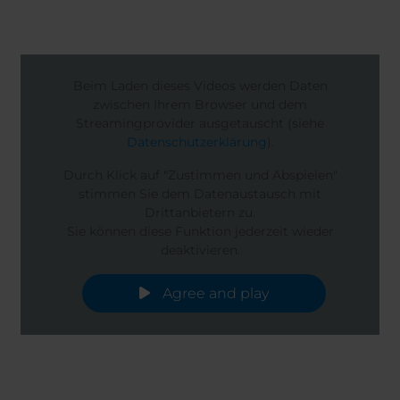
Beim Laden dieses Videos werden Daten
zwischen Ihrem Browser und dem
Streamingprovider ausgetauscht (siehe
Datenschutzerklärung
).
Durch Klick auf "Zustimmen und Abspielen"
stimmen Sie dem Datenaustausch mit
Drittanbietern zu.
Sie können diese Funktion jederzeit wieder
deaktivieren.
Agree and play