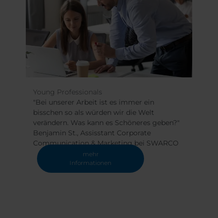
Belgium
Bulgaria
Dansk
Norweg
Chile
Czech Republic
Român
Finland
France
Nederl
Suomi
Germany
Greece
Magyar
Iceland
Italy
Čeština
Español
Jamaica
Latvia
Moldavia
Netherlands
Young Professionals
Berufse
Norway
Romania
"Bei unserer Arbeit ist es immer ein
"Heute 
Slovenia
Spain
bisschen so als würden wir die Welt
Wenn Si
t
verändern. Was kann es Schöneres geben?"
das Rich
Switzerland
Turkey
"
Benjamin St., Assisstant Corporate
Systema
Kosovo
Ukraine
Communication & Marketing bei SWARCO
bei SW
mehr
United States of
Other Europe
Informationen
America
Rest of the
world