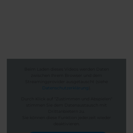
Beim Laden dieses Videos werden Daten
zwischen Ihrem Browser und dem
Streamingprovider ausgetauscht (siehe
Datenschutzerklärung
).
Durch Klick auf "Zustimmen und Abspielen"
stimmen Sie dem Datenaustausch mit
Drittanbietern zu.
Sie können diese Funktion jederzeit wieder
deaktivieren.