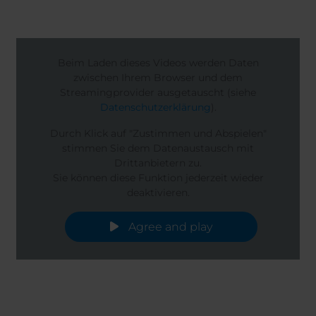
Beim Laden dieses Videos werden Daten
zwischen Ihrem Browser und dem
Streamingprovider ausgetauscht (siehe
Datenschutzerklärung
).
Durch Klick auf "Zustimmen und Abspielen"
stimmen Sie dem Datenaustausch mit
Drittanbietern zu.
Sie können diese Funktion jederzeit wieder
deaktivieren.
Agree and play