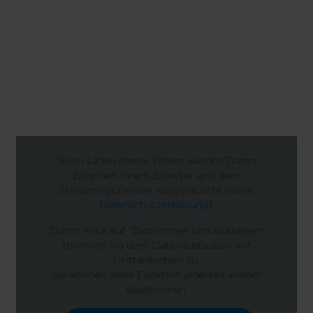
Beim Laden dieses Videos werden Daten
zwischen Ihrem Browser und dem
Streamingprovider ausgetauscht (siehe
Datenschutzerklärung
).
Durch Klick auf "Zustimmen und Abspielen"
stimmen Sie dem Datenaustausch mit
Drittanbietern zu.
Sie können diese Funktion jederzeit wieder
deaktivieren.