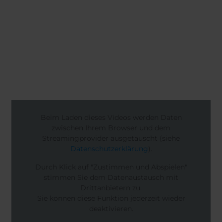
Beim Laden dieses Videos werden Daten
zwischen Ihrem Browser und dem
Streamingprovider ausgetauscht (siehe
Datenschutzerklärung
).
Durch Klick auf "Zustimmen und Abspielen"
stimmen Sie dem Datenaustausch mit
Drittanbietern zu.
Sie können diese Funktion jederzeit wieder
deaktivieren.