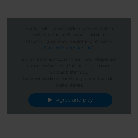
Beim Laden dieses Videos werden Daten
zwischen Ihrem Browser und dem
Streamingprovider ausgetauscht (siehe
Datenschutzerklärung
).
Durch Klick auf "Zustimmen und Abspielen"
stimmen Sie dem Datenaustausch mit
Drittanbietern zu.
Sie können diese Funktion jederzeit wieder
deaktivieren.
Agree and play