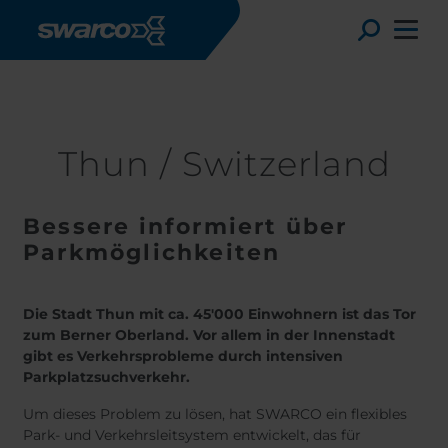
Direkt zum Inhalt
Stories
Thun / Switzerland
Toggle
Thun / Switzerland
Bessere informiert über
Parkmöglichkeiten
Die Stadt Thun mit ca. 45'000 Einwohnern ist das Tor
zum Berner Oberland. Vor allem in der Innenstadt
gibt es Verkehrsprobleme durch intensiven
Choose your country:
Choose 
Parkplatzsuchverkehr.
Africa
Albania
English
Um dieses Problem zu lösen, hat SWARCO ein flexibles
Austria
Armenia
Svensk
Park- und Verkehrsleitsystem entwickelt, das für