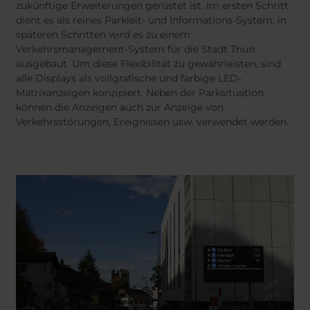
Belgium
Bulgaria
Dansk
zukünftige Erweiterungen gerüstet ist. Im ersten Schritt
Norweg
dient es als reines Parkleit- und Informations-System, in
Chile
Czech Republic
Român
späteren Schritten wird es zu einem
Finland
France
Nederl
Verkehrsmanagement-System für die Stadt Thun
Suomi
Germany
Greece
ausgebaut. Um diese Flexibilität zu gewährleisten, sind
Magyar
alle Displays als vollgrafische und farbige LED-
Iceland
Italy
Čeština
Matrixanzeigen konzipiert. Neben der Parksituation
Español
Jamaica
Latvia
können die Anzeigen auch zur Anzeige von
Moldavia
Netherlands
Verkehrsstörungen, Ereignissen usw. verwendet werden.
Norway
Romania
Slovenia
Spain
Switzerland
Turkey
Kosovo
Ukraine
United States of
Other Europe
America
Rest of the
world