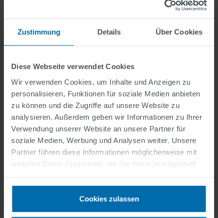
DIE HERAUSFORDERUNG
Zustimmung
Details
Über Cookies
Einführung eines modernen Parkleitsystems
Diese Webseite verwendet Cookies
SERVICES
Wir verwenden Cookies, um Inhalte und Anzeigen zu
Planung und Ausführung
personalisieren, Funktionen für soziale Medien anbieten
zu können und die Zugriffe auf unsere Website zu
analysieren. Außerdem geben wir Informationen zu Ihrer
TECHNOLOGIE
Verwendung unserer Website an unsere Partner für
Errichtung eines Parkleit- und
soziale Medien, Werbung und Analysen weiter. Unsere
Verkehrsinformationssystems, bestehend aus
Partner führen diese Informationen möglicherweise mit
Zentralrechner, Datenerfassung von 12 Parkhäusern,
weiteren Daten zusammen, die Sie ihnen bereitgestellt
23 dynamischen Parkleitschildern (Vollmatrix-LED-
Technologie), Bauarbeiten und Verkabelung.
haben oder die sie im Rahmen Ihrer Nutzung der Dienste
gesammelt haben.
Cookies zulassen