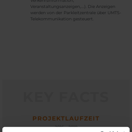
Verkehrsinformation,
Veranstaltungsanzeigen,....). Die Anzeigen
werden von der Parkleitzentrale über UMTS-
Telekommunikation gesteuert.
KEY FACTS
PROJEKTLAUFZEIT
2016 – 2018