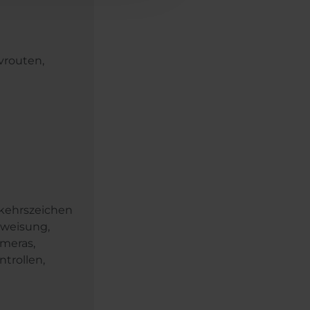
vrouten,
rkehrszeichen
gweisung,
meras,
trollen,