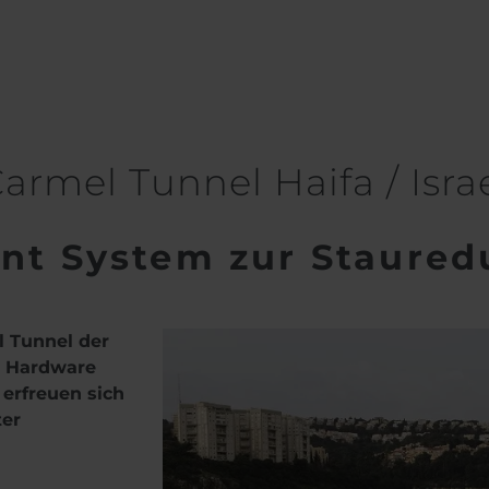
 Israel
armel Tunnel Haifa / Isra
t System zur Staured
 Tunnel der
er Hardware
erfreuen sich
ter