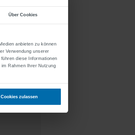
lfe eines
in einer
Über Cookies
rollzentrum in
 (GLT) wie
cht- und
n vordefinierte
 Medien anbieten zu können
ichtert nicht
hrer Verwendung unserer
die Sicherheit
 führen diese Informationen
ie im Rahmen Ihrer Nutzung
Cookies zulassen