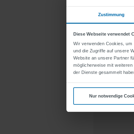
SWAR
Visua
Zustimmung
Über
Kray
Bran
Diese Webseite verwendet 
Lüfte
Wir verwenden Cookies, um I
Reakt
und die Zugriffe auf unsere 
nur 
Website an unsere Partner fü
der 
möglicherweise mit weiteren
der Dienste gesammelt habe
Nur notwendige Cook