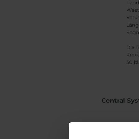
hand
West
Verk
Läng
Segm
Die 
Kreu
30 b
Central Sy
Das 
zentr