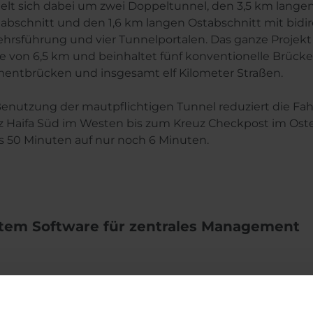
elt sich dabei um zwei Doppeltunnel, den 3,5 km lange
abschnitt und den 1,6 km langen Ostabschnitt mit bidir
ehrsführung und vier Tunnelportalen. Das ganze Projekt
e von 6,5 km und beinhaltet fünf konventionelle Brücke
entbrücken und insgesamt elf Kilometer Straßen.
Benutzung der mautpflichtigen Tunnel reduziert die Fa
z Haifa Süd im Westen bis zum Kreuz Checkpost im Ost
is 50 Minuten auf nur noch 6 Minuten.
stem Software für zentrales Management
Projekt umfasst das komplette Tunnelmanagementsys
aler Software inklusive 27 Streckenstationen. Die zentra