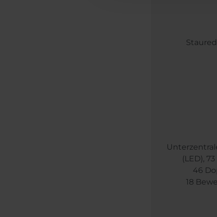
Stauredu
Unterzentral
(LED), 7
46 Do
18 Bewe