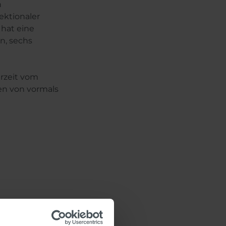
n
ektionaler
 hat eine
n, sechs
hrzeit vom
en von vormals
tem mit
le Software von