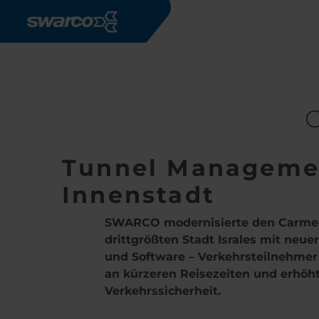
Direkt zum Inhalt
Stories
Carmel Tunnel Haifa /
C
Tunnel Managemen
Innenstadt
SWARCO modernisierte den Carmel
drittgrößten Stadt Israles mit neu
und Software – Verkehrsteilnehmer 
an kürzeren Reisezeiten und erhöh
Verkehrssicherheit.