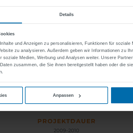
CO ermöglicht die Kontrolle aller Tunnelsysteme mit Hi
lisierungsbildschirms. Alle Informationen sind jederzeit 
Details
sicht verfügbar. Die Tunnel werden von dem Tunnelkont
ot überwacht. Das System ist mit der Gebäudeleittechnik
derkennung, Überwachung der elektrischen Anlagen, Li
Cookies
rsteuerung verbunden. Bei Alarm, wie z.B. Feuer, werde
nhalte und Anzeigen zu personalisieren, Funktionen für soziale
ionen wie z.B. eine Tunnelsperrung ausgelöst. Dies erle
Website zu analysieren. Außerdem geben wir Informationen zu I
die Kontrolle und Steuerung der Tunnel, sondern erhöht 
r soziale Medien, Werbung und Analysen weiter. Unsere Partner
Verkehrsteilnehmer.
 Daten zusammen, die Sie ihnen bereitgestellt haben oder die s
n.
KEY FACTS
ies
Anpassen
PROJEKTDAUER
2009–2010