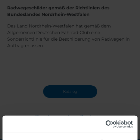
Radwegeschilder gemäß der Richtlinien des
Bundeslandes Nordrhein-Westfalen
Das Land Nordrhein-Westfalen hat gemäß dem
Allgemeinen Deutschen Fahrrad-Club eine
Sonderrichtlinie für die Beschilderung von Radwegen in
Auftrag erlassen.
Katalog
Technische Details