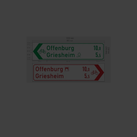
Belgium
Bulgaria
Chile
Czech Republic
Finland
France
Germany
Greece
Iceland
Italy
Jamaica
Latvia
Moldavia
Netherlands
Norway
Romania
Slovenia
Spain
Switzerland
Turkey
Kosovo
Ukraine
United States of
Other Europe
America
Rest of the
world