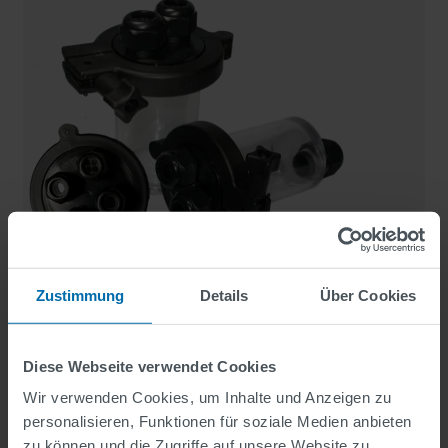
Zustimmung
Details
Über Cookies
PTC SCHNELL-VERSCHLUSS
MUFFEN
Diese Webseite verwendet Cookies
Schnellverschluss-Muffen aus transparentem
Wir verwenden Cookies, um Inhalte und Anzeigen zu
Polycarbonat
personalisieren, Funktionen für soziale Medien anbieten
zu können und die Zugriffe auf unsere Website zu