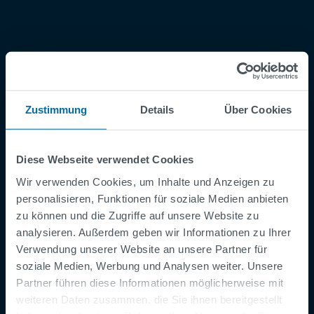
Zustimmung
Details
Über Cookies
Footer
AGB
Impressum
Diese Webseite verwendet Cookies
Datenschutzerklärung
Wir verwenden Cookies, um Inhalte und Anzeigen zu
Cookies
personalisieren, Funktionen für soziale Medien anbieten
Sicherheitsmeldung
zu können und die Zugriffe auf unsere Website zu
Speak Up Channel
analysieren. Außerdem geben wir Informationen zu Ihrer
Verwendung unserer Website an unsere Partner für
Kontakt
soziale Medien, Werbung und Analysen weiter. Unsere
Order Tracking
Partner führen diese Informationen möglicherweise mit
weiteren Daten zusammen, die Sie ihnen bereitgestellt