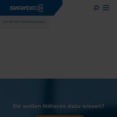
Direkt zum Inhalt
Produkte
Anzeigen
Parkleit-Anzeigen
Toggle
On-Street Parkleitanzeigen
Choose your country:
Choose 
Africa
Albania
Sie wollen Näheres dazu wissen?
English
Austria
Armenia