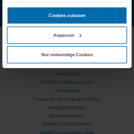
haben oder die sie im Rahmen Ihrer Nutzung der Dienste
gesammelt haben.
Cookies zulassen
Anpassen
ÜBER UNS
Nur notwendige Cookies
Vorstand
Aufsichtsrat
SWARCO-Unternehmen
Compliance
Corporate Social Responsibility
Mitgliedschaften
Partnerschaften
SWARCO Traffic World
SWARCO Innovation Hub