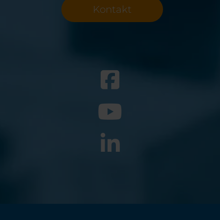
Belgium
Bulgaria
Kontakt
Chile
Czech Republic
Finland
France
Germany
Greece
Iceland
Italy
Jamaica
Latvia
Moldavia
Netherlands
Norway
Romania
Slovenia
Spain
Switzerland
Turkey
Kosovo
Ukraine
United States of
Other Europe
America
Rest of the
world