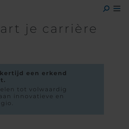
Toggl
rt je carrière
jkertijd een erkend
t.
kelen tot volwaardig
 aan innovatieve en
gio.