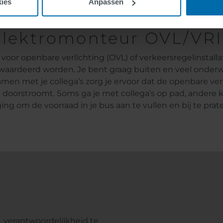
ies
Anpassen
 Elektromonteur OVL/VRI
voor openbare verlichting (OVL) of verkeersregelinstalla
aardeerd worden. Je bent graag buiten en veel onderw
Samen met je collega’s zorg je ervoor dat de openbare 
ot doorstroomt. Soms ga je met collega’s op pad, andere 
g om de voorraad in je bus aan te vullen en bij te prat
, verantwoordelijkheid te