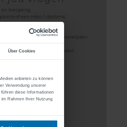
en leergierig;
ploma of een mbo-1 diploma;
n en bent geïnteresseerd in
ncidenteel) buiten reguliere werktijden
 B, of wilt dat binnenkort behalen
Über Cookies
 Medien anbieten zu können
hrer Verwendung unserer
 führen diese Informationen
ie im Rahmen Ihrer Nutzung