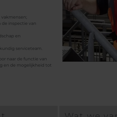
en vakmensen;
 de inspectie van
edschap en
kundig serviceteam.
oor naar de functie van
ng en de mogelijkheid tot
nt
Wat we va