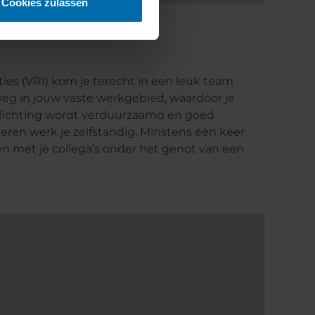
Cookies zulassen
ties (VRI) kom je terecht in een leuk team
eg in jouw vaste werkgebied, waardoor je
verlichting wordt verduurzaamd en goed
keren werk je zelfstandig. Minstens één keer
en met je collega’s onder het genot van een