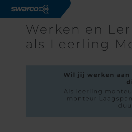
Direkt zum Inhalt
Werken en Lere
als Leerling M
Wil jij werken aan
d
Als leerling monteu
monteur Laagspanni
duu