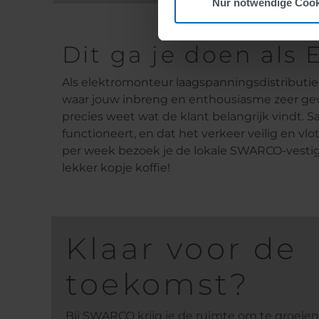
Nur notwendige Cook
Dit ga je doen als
Als elektromonteur laagspanningsdistributie 
waar jouw inbreng en enthousiasme zeer gew
precies weet wat de klant belangrijk vindt. 
functioneert, en dat het verkeer veilig en vl
per week bezoek je de lokale SWARCO-vestigin
lekker kopje koffie!
Klaar voor de
toekomst?
Bij SWARCO krijg je de ruimte om te groeien