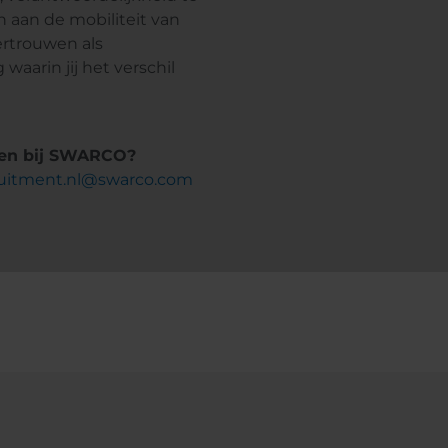
 aan de mobiliteit van
rtrouwen als
arin jij het verschil
arten bij SWARCO?
ruitment.nl@swarco.com