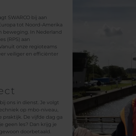
aagt SWARCO bij aan
 Europa tot Noord-Amerika
 in beweging. In Nederland
es (RPS) aan
. Vanuit onze regioteams
 veiliger en efficiënter
ect
ij ons in dienst. Je volgt
techniek op mbo-niveau,
 praktijk. De vijfde dag ga
je geen les? Dan krijg je
 gewoon doorbetaald.