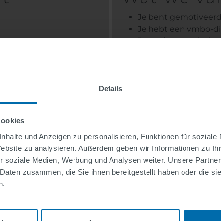
Je bent gemotiveerd 
Je hebt een vmbo-di
Je werkt graag buite
d aan de slag kunt.
elektrotechniek;
Je bent bereid om (i
te werken;
0,- (afhankelijk van
Je hebt een rijbewijs
Details
(eventueel via ons).
rlofdagen + 13 ADV);
st dienstverband;
Cookies
WARCO het grootste
nhalte und Anzeigen zu personalisieren, Funktionen für soziale
Website zu analysieren. Außerdem geben wir Informationen zu I
leding, tablet en
r soziale Medien, Werbung und Analysen weiter. Unsere Partner
 Daten zusammen, die Sie ihnen bereitgestellt haben oder die s
ontwikkeling;
n.
rne netwerk voor