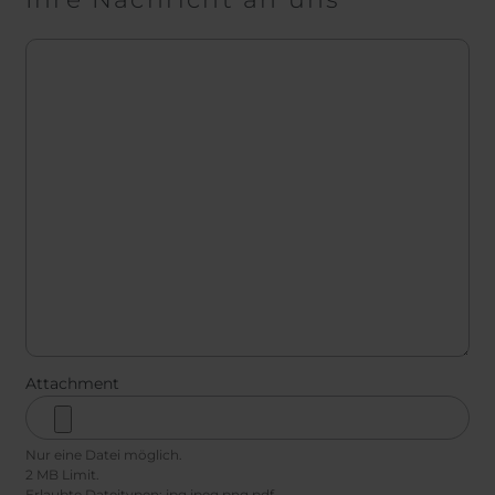
Nachricht
Attachment
Nur eine Datei möglich.
2 MB Limit.
Erlaubte Dateitypen: jpg jpeg png pdf.