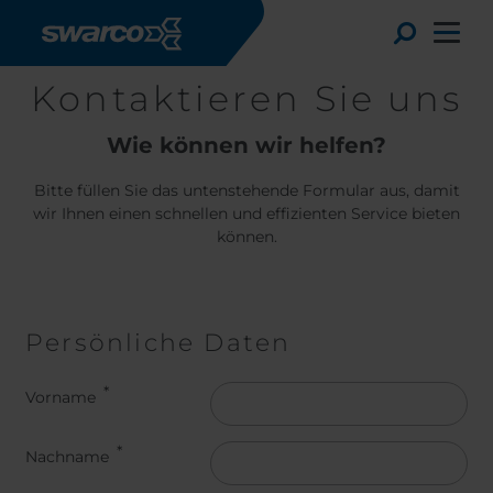
Direkt zum Inhalt
Toggle
Kontaktieren Sie uns
Wie können wir helfen?
Bitte füllen Sie das untenstehende Formular aus, damit
wir Ihnen einen schnellen und effizienten Service bieten
können.
Persönliche Daten
Name
Vorname
Choose your country:
Choose 
Africa
Albania
English
Nachname
Austria
Armenia
Svensk