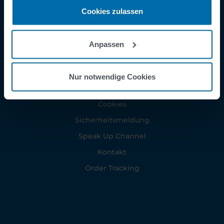
Cookies zulassen
Anpassen
Footer
AGB
Impressum
Nur notwendige Cookies
Datenschutzerklärung
Cookies
Sicherheitsmeldung
Speak Up Channel
Kontakt
Order Tracking