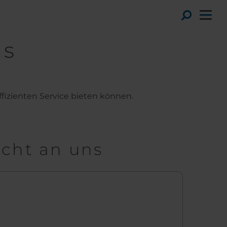
Toggl
ns
ffizienten Service bieten können.
icht an uns