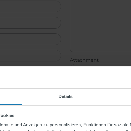
Attachment
Nur eine Datei möglich.
2 MB Limit.
Erlaubte Dateitypen: jpg jpeg png 
Details
Datenschutzerklärung
gelesen und akzeptiert
Cookies
Hier finden Sie unsere
Datenschutzerklärung
.
nhalte und Anzeigen zu personalisieren, Funktionen für soziale