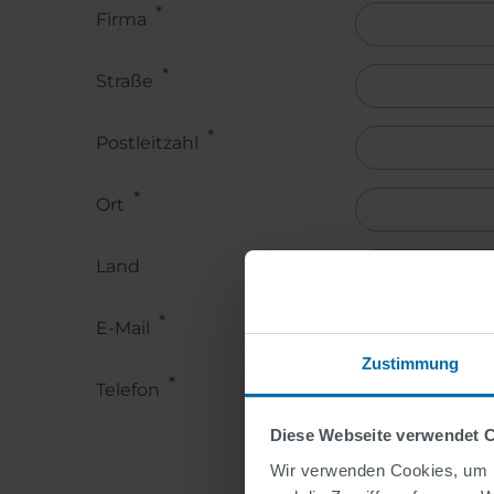
Firma
Straße
Postleitzahl
Ort
Land
Land
E-Mail
Zustimmung
Telefon
Diese Webseite verwendet 
Wir verwenden Cookies, um I