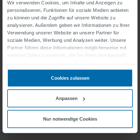
Wir verwenden Cookies, um Inhalte und Anzeigen zu
#LI-CK1 #ITS
personalisieren, Funktionen für soziale Medien anbieten
zu können und die Zugriffe auf unsere Website zu
analysieren. Außerdem geben wir Informationen zu Ihrer
Verwendung unserer Website an unsere Partner für
Beim Laden dieses Videos werden Daten
soziale Medien, Werbung und Analysen weiter. Unsere
zwischen Ihrem Browser und dem
Partner führen diese Informationen möglicherweise mit
Streamingprovider ausgetauscht (siehe
weiteren Daten zusammen, die Sie ihnen bereitgestellt
Datenschutzerklärung
).
haben oder die sie im Rahmen Ihrer Nutzung der Dienste
Durch Klick auf "Zustimmen und Abspielen"
gesammelt haben.
stimmen Sie dem Datenaustausch mit
Cookies zulassen
Drittanbietern zu.
Sie können diese Funktion jederzeit wieder
deaktivieren.
Anpassen
Agree and play
Nur notwendige Cookies