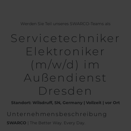
Belgium
Bulgaria
Chile
Czech Republic
Finland
France
Werden Sie Teil unseres SWARCO-Teams als
Germany
Greece
Iceland
Italy
Servicetechniker
Jamaica
Latvia
Elektroniker
Moldavia
Netherlands
Norway
Romania
(m/w/d) im
Slovenia
Spain
Außendienst
Switzerland
Turkey
Kosovo
Ukraine
Dresden
United States of
Other Europe
America
Standort: Wilsdruff, SN, Germany | Vollzeit | vor Ort
Rest of the
Unternehmensbeschreibung
world
SWARCO
| The Better Way. Every Day.