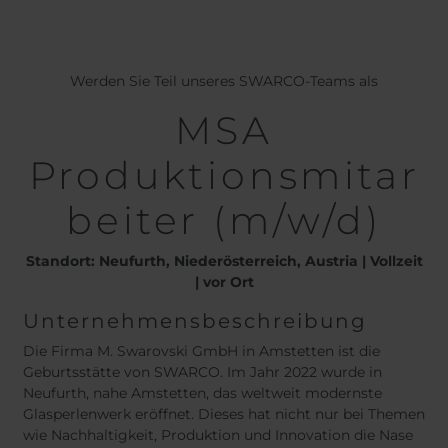
Belgium
Bulgaria
Chile
Czech Republic
Finland
France
Werden Sie Teil unseres SWARCO-Teams als
Germany
Greece
Iceland
Italy
MSA
Jamaica
Latvia
Produktionsmitar
Moldavia
Netherlands
Norway
Romania
beiter (m/w/d)
Slovenia
Spain
Switzerland
Turkey
Standort: Neufurth, Niederösterreich, Austria | Vollzeit
Kosovo
Ukraine
| vor Ort
Unternehmensbeschreibung
United States of
Other Europe
America
Die Firma M. Swarovski GmbH in Amstetten ist die
Rest of the
Geburtsstätte von SWARCO. Im Jahr 2022 wurde in
world
Neufurth, nahe Amstetten, das weltweit modernste
Glasperlenwerk eröffnet. Dieses hat nicht nur bei Themen
wie Nachhaltigkeit, Produktion und Innovation die Nase