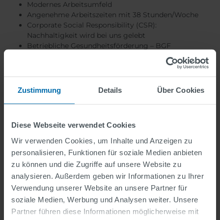
Modernes Arbeitsumfeld
Angenehme Arbeitszeiten mit 38 Stunden/Woche
Corporate Social Responsibility (CSR):
Nachhaltigkeit wird bei uns gelebt
Betriebliche Gesundheitsförderung – BGF
Gütesiegel 2024-2026
Kantine mit Essenszuschuss, kostenlose Getränke,
Obstkorb
Mitarbeiterevents
Zustimmung
Details
Über Cookies
Das kollektivvertragliche Mindestgehalt entspricht
unserem Kollektivvertrag Glasindustrie Glashütten
Diese Webseite verwendet Cookies
(Hohlglas). Ihr tatsächliches Jahreseinkommen ist
marktkonform und wird abhängig von Ihrer Qualifikation
Wir verwenden Cookies, um Inhalte und Anzeigen zu
und Erfahrung festgelegt.
personalisieren, Funktionen für soziale Medien anbieten
zu können und die Zugriffe auf unsere Website zu
Ihre Ansprechpartnerin: Julia Wilczacki,
analysieren. Außerdem geben wir Informationen zu Ihrer
jobs.msa@swarco.com
Verwendung unserer Website an unsere Partner für
soziale Medien, Werbung und Analysen weiter. Unsere
Partner führen diese Informationen möglicherweise mit
SWARCO wächst. Wachse mit uns. Die Online-