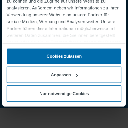
Footer
zu können und die Zugriffe auf unsere Website zu
AGB
analysieren. Außerdem geben wir Informationen zu Ihrer
Impressum
Verwendung unserer Website an unsere Partner für
Datenschutzerklärung
soziale Medien, Werbung und Analysen weiter. Unsere
Partner führen diese Informationen möglicherweise mit
Cookies
weiteren Daten zusammen, die Sie ihnen bereitgestellt
Sicherheitsmeldung
haben oder die sie im Rahmen Ihrer Nutzung der Dienste
Speak Up Channel
gesammelt haben.
Cookies zulassen
Kontakt
Order Tracking
Anpassen
Nur notwendige Cookies