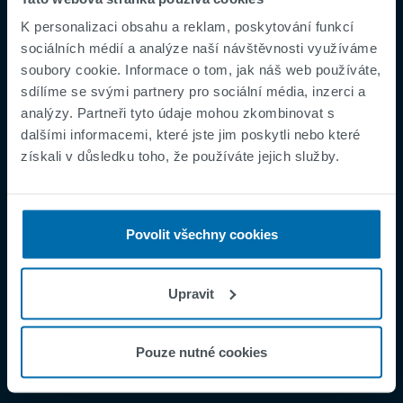
K personalizaci obsahu a reklam, poskytování funkcí
sociálních médií a analýze naší návštěvnosti využíváme
soubory cookie. Informace o tom, jak náš web používáte,
sdílíme se svými partnery pro sociální média, inzerci a
Footer
Všeobecné obchodní podmínky
analýzy. Partneři tyto údaje mohou zkombinovat s
Impresum
dalšími informacemi, které jste jim poskytli nebo které
získali v důsledku toho, že používáte jejich služby.
Ochrana osobních údajů
Supplier Registration
Cookies
Povolit všechny cookies
Incident Report
Speak Up Channel
Upravit
Kontakt
Oder Tracking
Pouze nutné cookies