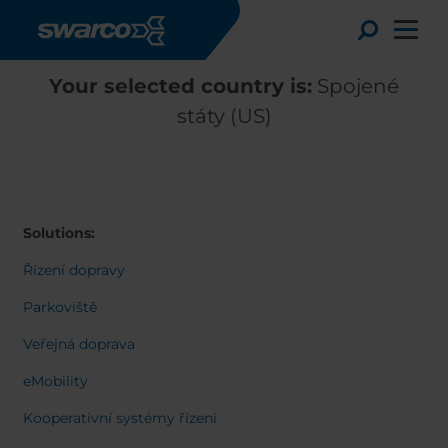
Přejít k hlavnímu obsahu
Toggle
Your selected country is:
Spojené
státy (US)
Solutions:
Řízení dopravy
Parkoviště
Veřejná doprava
Choose your country:
Choose 
eMobility
Africa
Albania
English
Kooperativní systémy řízení
Austria
Armenia
Deutsc