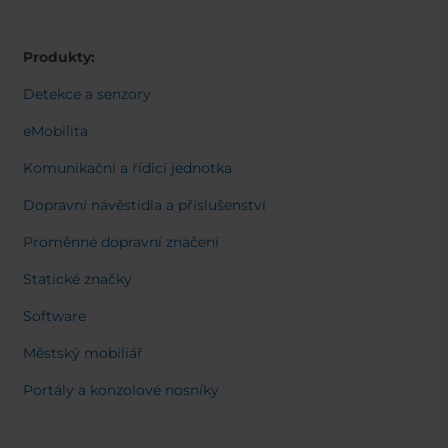
Belgium
Bulgaria
Svensk
Dansk
Chile
Czech Republic
Norweg
Produkty:
Finland
France
Italiano
Român
Germany
Greece
Detekce a senzory
Nederl
Iceland
Italy
Suomi
eMobilita
Françai
Jamaica
Latvia
Magyar
Komunikační a řídicí jednotka
Moldavia
Netherlands
Español
English
Norway
Romania
Dopravní návěstidla a příslušenství
Slovenia
Spain
Proměnné dopravní značení
Switzerland
Turkey
Statické značky
Kosovo
Ukraine
Software
United States of
Other Europe
America
Městský mobiliář
Rest of the
Portály a konzolové nosníky
world