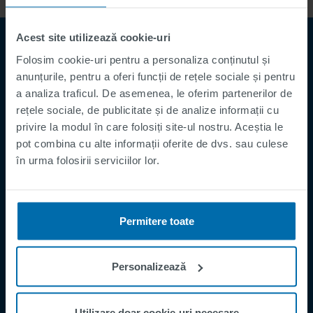
Acest site utilizează cookie-uri
Folosim cookie-uri pentru a personaliza conținutul și
anunțurile, pentru a oferi funcții de rețele sociale și pentru
a analiza traficul. De asemenea, le oferim partenerilor de
rețele sociale, de publicitate și de analize informații cu
privire la modul în care folosiți site-ul nostru. Aceștia le
pot combina cu alte informații oferite de dvs. sau culese
Footer
Termeni și Condiții
în urma folosirii serviciilor lor.
Imprima
Politica de Confidențialitate
Permitere toate
Supplier Registration
Cookies
Personalizează
Security Incident Report
Speak Up Channel
Utilizare doar cookie-uri necesare