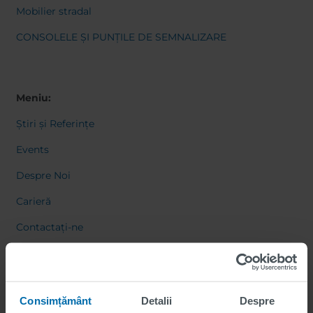
Mobilier stradal
CONSOLELE ȘI PUNȚILE DE SEMNALIZARE
Meniu:
Știri și Referințe
Events
Despre Noi
Carieră
Contactați-ne
Consimțământ
Detalii
Despre