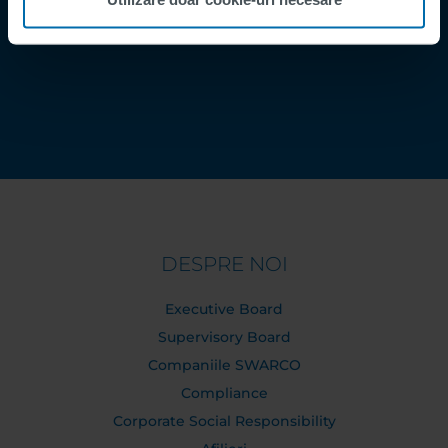
Contact
Order Tracking
DESPRE NOI
Executive Board
Supervisory Board
Companiile SWARCO
Compliance
Corporate Social Responsibility