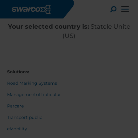
Mergi la conţinutul principal
Toggle
Your selected country is:
Statele Unite
(US)
Solutions:
Road Marking Systems
Managementul traficului
Parcare
Choose your country:
Choose 
Transport public
Africa
Albania
English
eMobility
Austria
Armenia
Deutsc