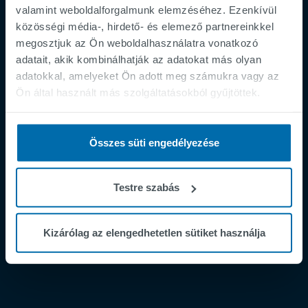
valamint weboldalforgalmunk elemzéséhez. Ezenkívül
közösségi média-, hirdető- és elemező partnereinkkel
megosztjuk az Ön weboldalhasználatra vonatkozó
adatait, akik kombinálhatják az adatokat más olyan
Footer
adatokkal, amelyeket Ön adott meg számukra vagy az
Impresszum
Ön által használt más szolgáltatásokból gyűjtöttek.
Adatvédelmi irányelvek
Supplier Registration
Összes süti engedélyezése
Cookies
Security Incident Report
Testre szabás
Speak Up Channel
Contact
Kizárólag az elengedhetetlen sütiket használja
Order Tracking