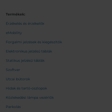
Belgium
Bulgaria
Svensk
Dansk
Chile
Czech Republic
Norweg
Termékek:
Finland
France
Italiano
Român
Germany
Greece
Érzékelés és érzékelők
Nederl
Iceland
Italy
Suomi
eMobility
Françai
Jamaica
Latvia
Čeština
Forgalmi jelzések és kiegészítők
Moldavia
Netherlands
Español
English
Norway
Romania
Elektronikus jelzésű táblák
Slovenia
Spain
Statikus jelzésű táblák
Switzerland
Turkey
Szoftver
Kosovo
Ukraine
Utcai bútorok
United States of
Other Europe
America
Hidak és tartó-oszlopok
Rest of the
Közlekedési lámpa vezérlők
world
Parkolás