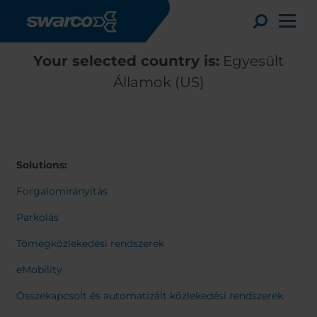
Ugrás a tartalomra
Toggle
Your selected country is:
Egyesült
Államok (US)
Solutions:
Forgalomirányítás
Parkolás
Tömegközlekedési rendszerek
Choose your country:
Choose 
eMobility
Africa
Albania
English
Összekapcsolt és automatizált közlekedési rendszerek
Austria
Armenia
Deutsc