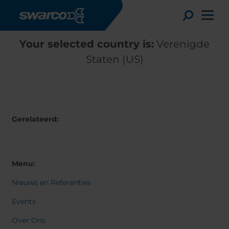
Overslaan en naar de inhoud gaan
Toggle
Your selected country is:
Verenigde
Staten (US)
Gerelateerd:
Menu:
Nieuws en Referenties
Choose your country:
Choose 
Africa
Albania
Events
English
Austria
Armenia
Over Ons
Deutsc