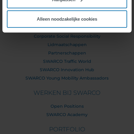
Executive Board
Supervisory Board
Alleen noodzakelijke cookies
SWARCO Companies
Compliance
Corporate Social Responsibility
Lidmaatschappen
Partnerschappen
SWARCO Traffic World
SWARCO Innovation Hub
SWARCO Young Mobility Ambassadors
WERKEN BIJ SWARCO
Open Positions
SWARCO Academy
PORTFOLIO