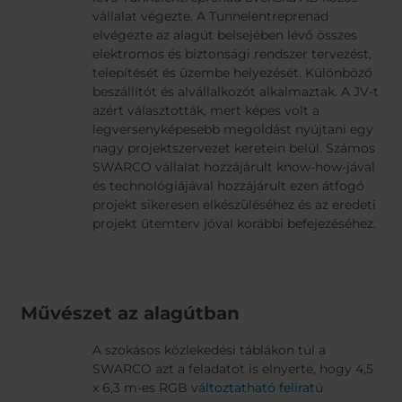
vállalat végezte. A Tunnelentreprenad
elvégezte az alagút belsejében lévő összes
elektromos és biztonsági rendszer tervezést,
telepítését és üzembe helyezését. Különböző
beszállítót és alvállalkozót alkalmaztak. A JV-t
azért választották, mert képes volt a
legversenyképesebb megoldást nyújtani egy
nagy projektszervezet keretein belül. Számos
SWARCO vállalat hozzájárult know-how-jával
és technológiájával hozzájárult ezen átfogó
projekt sikeresen elkészüléséhez és az eredeti
projekt ütemterv jóval korábbi befejezéséhez.
Művészet az alagútban
A szokásos közlekedési táblákon túl a
SWARCO azt a feladatot is elnyerte, hogy 4,5
x 6,3 m-es RGB
változtatható feliratú