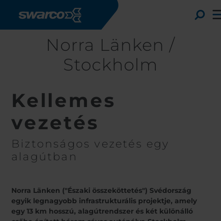
Ugrás a tartalomra
To
Norra Länken /
Stockholm
Kellemes
vezetés
Biztonságos vezetés egy
alagútban
Choose your country:
Norra Länken ("Északi összeköttetés") Svédország
Africa
Albani
egyik legnagyobb infrastrukturális projektje, amely
Austria
Armen
egy 13 km hosszú, alagútrendszer és két különálló