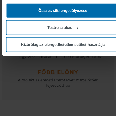
berendezése
Összes süti engedélyezése
SZOLGÁLTATÁSOK
Az alagútrendszer forgalmi vonatkozású
Testre szabás
komponenseinek tervezése és megvalósítása
Kizárólag az elengedhetetlen sütiket használja
Technológia
1 nagy VMS, külső állomás, detektorok, korlátok
FŐBB ELŐNY
A projekt az eredeti ütemtervet megelőzően
fejeződött be