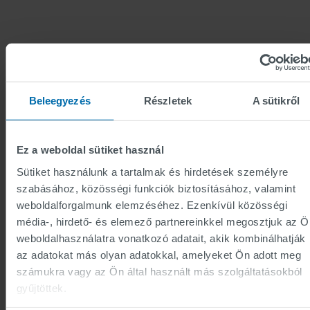
Beleegyezés
Részletek
A sütikről
LEGFONTOSAB
Ez a weboldal sütiket használ
TÉNYEK
Sütiket használunk a tartalmak és hirdetések személyre
szabásához, közösségi funkciók biztosításához, valamint
weboldalforgalmunk elemzéséhez. Ezenkívül közösségi
A PROJEKT IDŐTARTAMA
média-, hirdető- és elemező partnereinkkel megosztjuk az Ö
weboldalhasználatra vonatkozó adatait, akik kombinálhatják
2010-2015
az adatokat más olyan adatokkal, amelyeket Ön adott meg
számukra vagy az Ön által használt más szolgáltatásokból
A KIHÍVÁS
gyűjtöttek.
Földalatti alagútrendszer teljes körű