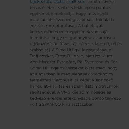
tájékoztató táblát szállítson ,
amit művészi
tervezésében kiviteleztekkilépési pontok
egyikénél. Ennek célja, hogy művészeti
installációk révén megszakítsa a földalatti
vezetés monotonitását. A hat alagút
kereszteződés mindegyikének van saját
identitása, hogy megkönnyítse az autósok
tájékozódását: füves táj, nádas, víz, erdő, tél és
szabad táj. A Svéd Útügyi Igazgatóság, a
Trafikverket, Ernst Billgren, Mattias Klum,
Ann-Margret Fyregård, Pål Svensson és Per-
Göran Hillinge művészeket bízta meg, hogy
az alagútban is megjelenítsék Stockholm
természeti viszonyait, tájképét különböző
hangulatvilágítás és az említett motívumok
segítségével. A VMS kijelző minősége és
kedvező energiahatékonysága döntő tényező
volt a SWARCO kiválasztásában.