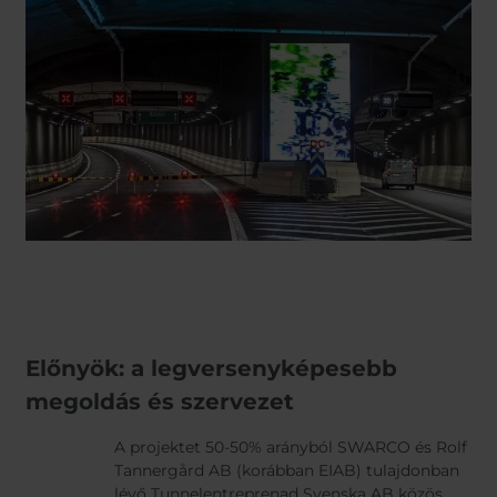
Előnyök: a legversenyképesebb
megoldás és szervezet
A projektet 50-50% arányból SWARCO és Rolf
Tannergård AB (korábban EIAB) tulajdonban
lévő Tunnelentreprenad Svenska AB közös