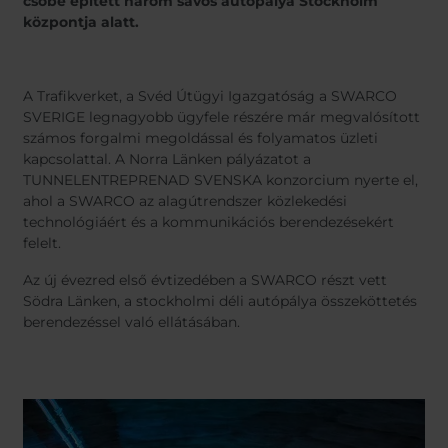
csőbe épített három sávos autópálya Stockholm
Belgium
Bulgar
központja alatt.
Chile
Czech
Finland
Franc
Germany
Greec
A Trafikverket, a Svéd Útügyi Igazgatóság a SWARCO
Iceland
Italy
SVERIGE legnagyobb ügyfele részére már megvalósított
számos forgalmi megoldással és folyamatos üzleti
Jamaica
Latvia
kapcsolattal. A Norra Länken pályázatot a
Moldavia
Nethe
TUNNELENTREPRENAD SVENSKA konzorcium nyerte el,
Norway
Roman
ahol a SWARCO az alagútrendszer közlekedési
technológiáért és a kommunikációs berendezésekért
Slovenia
Spain
felelt.
Switzerland
Turke
Az új évezred első évtizedében a SWARCO részt vett
Kosovo
Ukrai
Södra Länken, a stockholmi déli autópálya összeköttetés
berendezéssel való ellátásában.
United States of
Other
America
Rest o
world