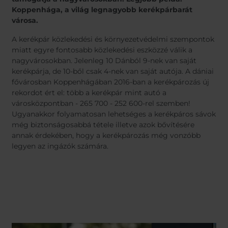
Belgium
Bulgaria
Svensk
Koppenhága, a világ legnagyobb kerékpárbarát
Dansk
Chile
Czech Republic
városa.
Norweg
Finland
France
Român
A kerékpár közlekedési és környezetvédelmi szempontok
Nederl
Germany
Greece
Suomi
miatt egyre fontosabb közlekedési eszközzé válik a
Iceland
Italy
Čeština
nagyvárosokban. Jelenleg 10 Dánból 9-nek van saját
Español
kerékpárja, de 10-ből csak 4-nek van saját autója. A dániai
Jamaica
Latvia
fővárosban Koppenhágában 2016-ban a kerékpározás új
Moldavia
Netherlands
rekordot ért el: több a kerékpár mint autó a
Norway
Romania
városközpontban - 265 700 - 252 600-rel szemben!
Ugyanakkor folyamatosan lehetséges a kerékpáros sávok
Slovenia
Spain
még biztonságosabbá tétele illetve azok bővítésére
Switzerland
Turkey
annak érdekében, hogy a kerékpározás még vonzóbb
Kosovo
Ukraine
legyen az ingázók számára.
United States of
Other Europe
America
Rest of the
world