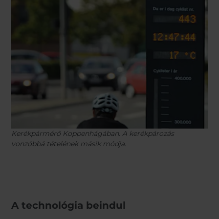
Kerékpármérő Koppenhágában. A kerékpározás
vonzóbbá tételének másik módja.
A technológia beindul