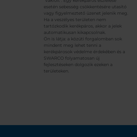
"vakfolt". Egy kerékpáros észlelése
esetén sebesség csökkentésére utasító
vagy figyelmeztető üzenet jelenik meg.
Ha a veszélyes területen nem
tartózkodik kerékpáros, akkor a jelek
automatikusan kikapcsolnak.
Ön is látja: a közúti forgalomban sok
mindent meg lehet tenni a
kerékpárosok védelme érdekében és a
SWARCO folyamatosan új
fejlesztéseken dolgozik ezeken a
területeken.