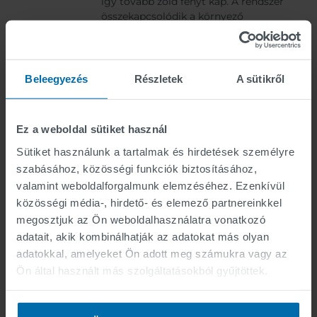
így tovább zöld fényt kap. A rendszer
összekapcsolódik a környező
kereszteződésekkel és közlekedési
jelzésekkel, ezáltal biztosítja a tökéletes
koordinációt más közlekedőkkel és
segíti az ideális közlekedési forgalomat.
Beleegyezés
Részletek
A sütikről
A Greenwave-ről további információkat
az alábbi videóban találhat.
Ez a weboldal sütiket használ
Sütiket használunk a tartalmak és hirdetések személyre
szabásához, közösségi funkciók biztosításához,
valamint weboldalforgalmunk elemzéséhez. Ezenkívül
közösségi média-, hirdető- és elemező partnereinkkel
megosztjuk az Ön weboldalhasználatra vonatkozó
adatait, akik kombinálhatják az adatokat más olyan
adatokkal, amelyeket Ön adott meg számukra vagy az
Ön által használt más szolgáltatásokból gyűjtöttek.