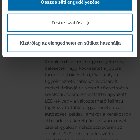
Összes süti engedélyezése
Testre szabás
Kizárólag az elengedhetetlen sütiket használja
Vakfolt figyelmeztető eszköz
Annak érdekében, hogy megelőzze a
balesetek nagy kockázatát a jobbra
forduló autók esetén, Dánia olyan
figyelmeztető táblákat is vásárolt,
melyek felhívják a vezetők figyelmét a
kerékpárosokra. Az aszfaltba ágyazott
LED-ek vagy a változtatható feliratú
tájékoztató táblák figyelmeztetik az
autósokat, például amikor a kerékpárok
áthaladnak a kerékpáros sávon, mivel
ezeket gyakran nehéz észrevenni az
oldalsó tükörben - a kulcsszó itt