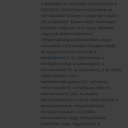
A kerékpáros sávjelzők szállítójaként a
SWARCO úttörő technológiákkal és
termékekkel kívánja tovább támogatni
ezt a fejlődést. Éppen ezért különösen
büszkék vagyunk arra, hogy képesek
vagyunk ellátni kétkerekű
infrastrúktúrájuk bővítésében olyan
városokat mint például Koppenhágát.
Az egyik innovatív termék a
kerékpármérő
. Ez tájékoztatja a
kerékpárosokat a sebességről, a
hőmérsékletről, az időjárásról, a az adott
napon/évben mért
kerékpárosforgalomról, nyilvános
információkról, vonat/busz időkről,
eseményekről, stb. Az eszköz
beüzemelésével a város motiválhatja a
kerékpárosokat, megköszönheti
hozzájárulásukat a tisztább
környezethez vagy statisztikákat
jeleníthet meg. Ugyanakkor a