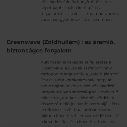
közlekedés felelős irányítói részletes
képet kaphatnak a kerékpáros
forgalomról - amint az ma már számos
városban gyakori az autók esetében.
Greenwave (Zöldhullám) : az áramló,
biztonságos forgalom
Különösen érdekes saját fejlesztés a
Greenwave: a LED-ek aszfalton vagy
oszlopon megjelenítik a „zöld hullámot”.
Ez azt jelzi a kerékpárosnak, hogy át
tud-e hajtani a következő közlekedési
lámpánál olyan sebességgel, amelyet ő
választott, amikor a lámpák zöldek. A
visszaszámláló jeleket is használják. Ha a
kerékpáros a zöld hullámban marad,
akkor a következő kereszteződésben - és
a következőn - és a következőn is - és