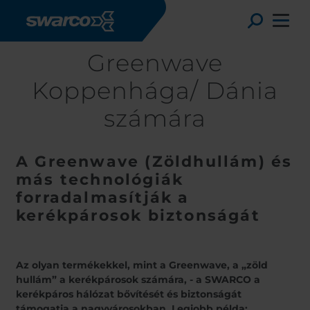
Ugrás a tartalomra
Toggle
Greenwave
Koppenhága/ Dánia
számára
A Greenwave (Zöldhullám) és
más technológiák
forradalmasítják a
kerékpárosok biztonságát
Choose your country:
Choose 
Az olyan termékekkel, mint a Greenwave, a „zöld
Africa
Albania
hullám” a kerékpárosok számára, - a SWARCO a
English
Austria
Armenia
kerékpáros hálózat bővítését és biztonságát
Deutsc
támogatja a nagyvárosokban. Legjobb példa: