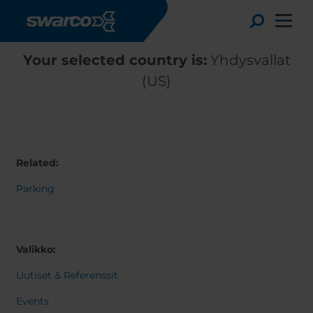
Hyppää pääsisältöön
Toggle
Your selected country is:
Yhdysvallat
(US)
Related:
Parking
Valikko:
Choose your country:
Choose 
Africa
Albania
Uutiset & Referenssit
English
Austria
Armenia
Events
Deutsc