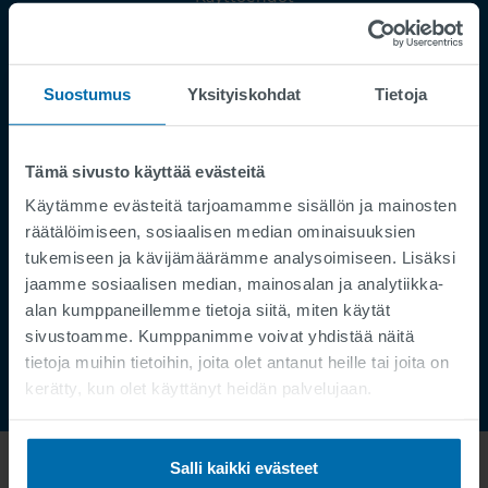
Julkaisutiedot
Tietosuoja
Suostumus
Yksityiskohdat
Tietoja
Supplier Registration
Cookies
Palvelupyyntö
Tämä sivusto käyttää evästeitä
Käytämme evästeitä tarjoamamme sisällön ja mainosten
Speak Up Channel
räätälöimiseen, sosiaalisen median ominaisuuksien
Yhteystiedot
tukemiseen ja kävijämäärämme analysoimiseen. Lisäksi
Tilauksenseuranta
jaamme sosiaalisen median, mainosalan ja analytiikka-
alan kumppaneillemme tietoja siitä, miten käytät
sivustoamme. Kumppanimme voivat yhdistää näitä
tietoja muihin tietoihin, joita olet antanut heille tai joita on
kerätty, kun olet käyttänyt heidän palvelujaan.
Salli kaikki evästeet