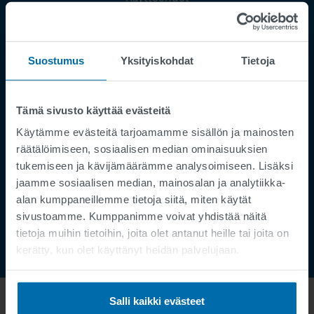
Julkaisutiedot
Tietosuoja
Suostumus
Yksityiskohdat
Tietoja
Supplier Registration
Cookies
Palvelupyyntö
Tämä sivusto käyttää evästeitä
Käytämme evästeitä tarjoamamme sisällön ja mainosten
Speak Up Channel
räätälöimiseen, sosiaalisen median ominaisuuksien
Yhteystiedot
tukemiseen ja kävijämäärämme analysoimiseen. Lisäksi
Tilauksenseuranta
jaamme sosiaalisen median, mainosalan ja analytiikka-
alan kumppaneillemme tietoja siitä, miten käytät
sivustoamme. Kumppanimme voivat yhdistää näitä
tietoja muihin tietoihin, joita olet antanut heille tai joita on
kerätty, kun olet käyttänyt heidän palvelujaan.
Salli kaikki evästeet