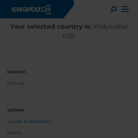
Hyppää pääsisältöön
Toggle
Your selected country is:
Yhdysvallat
(US)
Related:
Parking
Valikko:
Choose your country:
Choose 
Africa
Albania
Uutiset & Referenssit
English
Austria
Armenia
Events
Deutsc