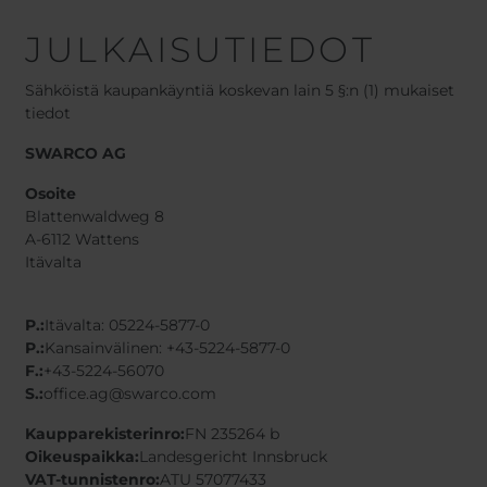
JULKAISUTIEDOT
Sähköistä kaupankäyntiä koskevan lain 5 §:n (1) mukaiset
tiedot
SWARCO AG
Osoite
Blattenwaldweg 8
A-6112 Wattens
Itävalta
P.:
Itävalta: 05224-5877-0
P.:
Kansainvälinen: +43-5224-5877-0
F.:
+43-5224-56070
S.:
office.ag@swarco.com
Kaupparekisterinro:
FN 235264 b
Oikeuspaikka:
Landesgericht Innsbruck
VAT-tunnistenro:
ATU 57077433