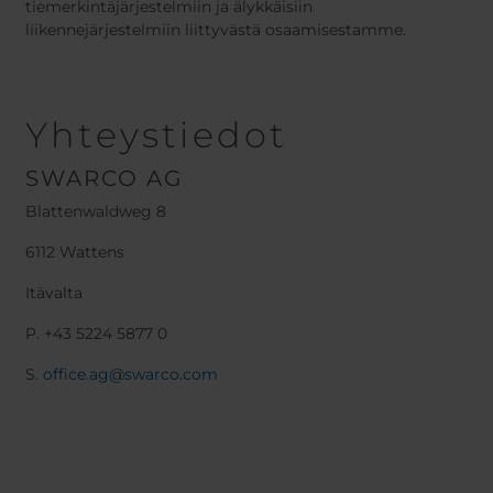
tiemerkintäjärjestelmiin ja älykkäisiin
liikennejärjestelmiin liittyvästä osaamisestamme.
Yhteystiedot
SWARCO AG
Blattenwaldweg 8
6112 Wattens
Itävalta
P. +43 5224 5877 0
S.
office.ag@swarco.com