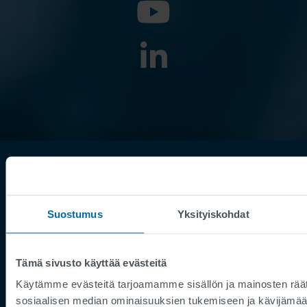
Suostumus
Yksityiskohdat
Tämä sivusto käyttää evästeitä
Footer
Käyttöehdot
Käytämme evästeitä tarjoamamme sisällön ja mainosten räät
sosiaalisen median ominaisuuksien tukemiseen ja kävijäm
Julkaisutiedot