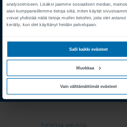
analysoimiseen. Lisäksi jaamme sosiaalisen median, mainosa
Tietosuoja
alan kumppaneillemme tietoja siitä, miten käytät sivusto
Supplier Registration
voivat yhdistää näitä tietoja muihin tietoihin, joita olet antanut h
kerätty, kun olet käyttänyt heidän palvelujaan.
Cookies
Palvelupyyntö
Speak Up Channel
Salli kaikki evästeet
Yhteystiedot
Tilauksenseuranta
Muokkaa
Vain välttämättömät evästeet
TIETOJA MEISTÄ