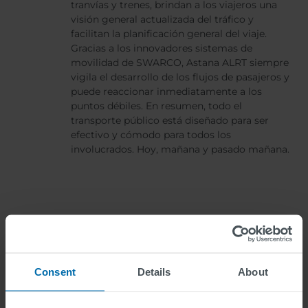
tranvías y trenes, brindan a los viajeros una
visión general actualizada del tráfico y
facilitan la planificación general del viaje.
Gracias a los innovadores sistemas de
movilidad de SWARCO, Astana ALRT siempre
vigila el desarrollo de los flujos de pasajeros y
puede reaccionar inmediatamente a los
puntos débiles. En resumen, todo el
transporte público está diseñado para ser
efectivo y cómodo para todos los
involucrados. Hoy, mañana y pasado mañana.
Consent
Details
About