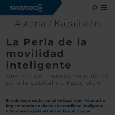
Pasar al contenido principal
Toggle
Astana / Kazajistán
La Perla de la
movilidad
inteligente
Gestión del transporte público
para la capital de Kazajistán
Choose your country:
Choose 
En solo dos años, la capital de Kazajistán, Astana, ha
Africa
Albania
implementado un
sistema de movilidad inteligente
English
Austria
Armenia
Deutsc
ultramoderno para el transporte público
que