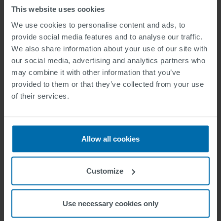
HECHOS
This website uses cookies
CLAVE
We use cookies to personalise content and ads, to
provide social media features and to analyse our traffic.
We also share information about your use of our site with
our social media, advertising and analytics partners who
DURACIÓN DEL PROYECTO
may combine it with other information that you’ve
2014-2016
provided to them or that they’ve collected from your use
of their services.
EL RETO
Implementar un sistema de gestión de transporte
inteligente con todos los aspectos relevantes del
Allow all cookies
equipo.
Customize
SERVICIOS
Planificación y ejecución de un sistema de gestión
Use necessary cookies only
de flotas, información y billetes electrónicos para 750
autobuses.