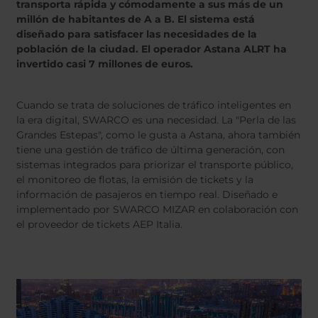
Belgium
Bulgaria
Svensk
transporta rápida y cómodamente a sus más de un
Dansk
millón de habitantes de A a B. El sistema está
Chile
Czech Republic
Norweg
diseñado para satisfacer las necesidades de la
Finland
France
Român
población de la ciudad. El operador Astana ALRT ha
Nederl
Germany
Greece
invertido casi 7 millones de euros.
Suomi
Iceland
Italy
Magyar
Čeština
Jamaica
Latvia
Cuando se trata de soluciones de tráfico inteligentes en
la era digital, SWARCO es una necesidad. La "Perla de las
Moldavia
Netherlands
Grandes Estepas", como le gusta a Astana, ahora también
Norway
Romania
tiene una gestión de tráfico de última generación, con
Slovenia
Spain
sistemas integrados para priorizar el transporte público,
el monitoreo de flotas, la emisión de tickets y la
Switzerland
Turkey
información de pasajeros en tiempo real. Diseñado e
Kosovo
Ukraine
implementado por SWARCO MIZAR en colaboración con
el proveedor de tickets AEP Italia.
United States of
Other Europe
America
Rest of the
world