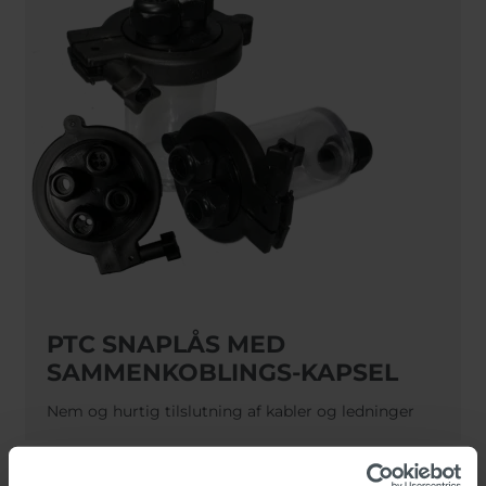
PTC SNAPLÅS MED
SAMMENKOBLINGS-KAPSEL
Nem og hurtig tilslutning af kabler og ledninger