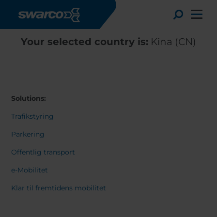
Gå til hovedindhold
Toggle
Your selected country is:
Kina (CN)
Solutions:
Trafikstyring
Parkering
Offentlig transport
e-Mobilitet
Choose your country:
Choose 
Klar til fremtidens mobilitet
Africa
Albania
English
Austria
Armenia
Deutsc