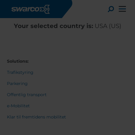
Gå til hovedindhold
Toggle
Your selected country is:
USA (US)
Solutions:
Trafikstyring
Parkering
Offentlig transport
e-Mobilitet
Choose your country:
Choose 
Klar til fremtidens mobilitet
Africa
Albania
English
Austria
Armenia
Deutsc