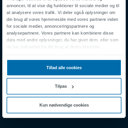
annoncer, til at vise dig funktioner til sociale medier og til
at analysere vores trafik. Vi deler også oplysninger om
din brug af vores hjemmeside med vores partnere inden
Footer
Vilkår og Betingelser
for sociale medier, annonceringspartnere og
analysepartnere. Vores partnere kan kombinere disse
Juridisk Erklæring
data med andre oplysninger, du har givet dem, eller som
Fortrolighedspolitik
de har indsamlet fra din brug af deres tjenester.
Supplier Registration
Cookies
Tillad alle cookies
Security Incident Report
Speak Up Channel
Tilpas
Kontakt
Order Tracking
Kun nødvendige cookies