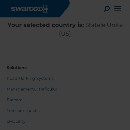
Mergi la conţinutul principal
Toggle
Your selected country is:
Statele Unite
(US)
Solutions:
Road Marking Systems
Managementul traficului
Parcare
Choose your country:
Choose 
Transport public
Africa
Albania
English
eMobility
Austria
Armenia
Deutsc