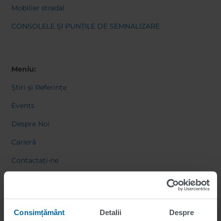
Mobilier stradal
CONSOLELE ȘI PUNȚILE DE SEMNALIZARE
Meniu:
Știri și Referințe
Events
Despre Noi
Carieră
Contactați-ne
Consimțământ
Detalii
Despre