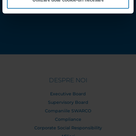
Contact
Order Tracking
DESPRE NOI
Executive Board
Supervisory Board
Companiile SWARCO
Compliance
Corporate Social Responsibility