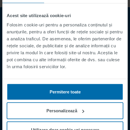
Acest site utilizează cookie-uri
Folosim cookie-uri pentru a personaliza conținutul și
anunțurile, pentru a oferi funcții de rețele sociale și pentru
a analiza traficul. De asemenea, le oferim partenerilor de
rețele sociale, de publicitate și de analize informații cu
privire la modul în care folosiți site-ul nostru. Aceștia le
pot combina cu alte informații oferite de dvs. sau culese
Footer
Termeni și Condiții
în urma folosirii serviciilor lor.
Imprima
Politica de Confidențialitate
Permitere toate
Supplier Registration
Cookies
Personalizează
Security Incident Report
Speak Up Channel
Utilizare doar cookie-uri necesare