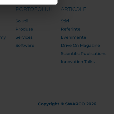
PORTOFOLIUL
ARTICOLE
Solutii
Știri
Produse
Referințe
emy
Services
Evenimente
Software
Drive On Magazine
Scientific Publications
Innovation Talks
Copyright © SWARCO 2026