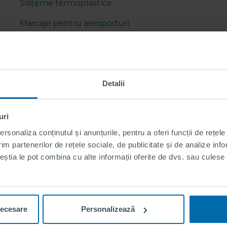
Sisteme termoplastice
Marcaje pentru aeroporturi
Marcaje pentru terenuri sportive
Bande de marcare pentru pavaje
Detalii
Termoplastic preformat
uri
rsonaliza conținutul și anunțurile, pentru a oferi funcții de rețele
im partenerilor de rețele sociale, de publicitate și de analize info
ceștia le pot combina cu alte informații oferite de dvs. sau culese î
necesare
Personalizează