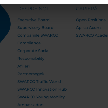
DESPRE NOI
CARIERĂ
Executive Board
Open Positions
Supervisory Board
Aplica Acum
Companiile SWARCO
SWARCO Acad
Compliance
Corporate Social
Responsibility
Afilieri
Partnersegek
SWARCO Traffic World
SWARCO Innovation Hub
SWARCO Young Mobility
Ambassadors