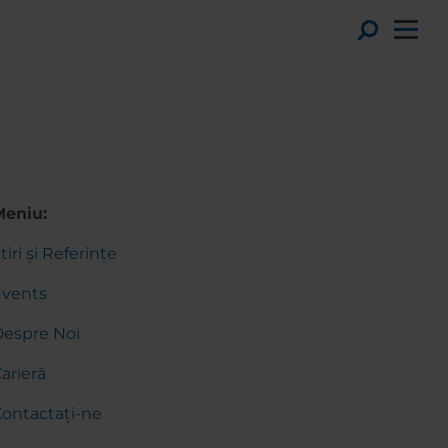
Toggl
Meniu:
tiri și Referințe
Events
espre Noi
arieră
ontactați-ne