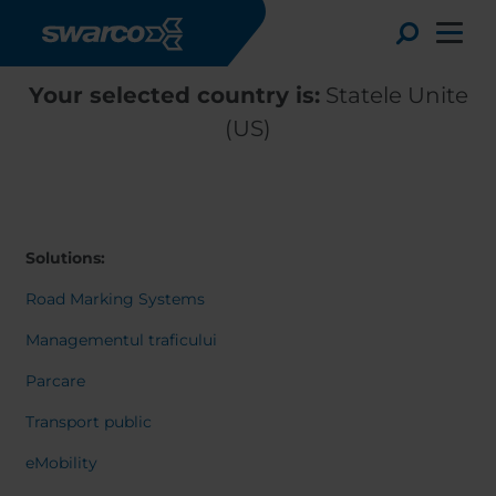
Mergi la conţinutul principal
Toggle
Your selected country is:
Statele Unite
(US)
Solutions:
Road Marking Systems
Managementul traficului
Parcare
Choose your country:
Choose 
Transport public
Africa
Albania
English
eMobility
Austria
Armenia
Deutsc