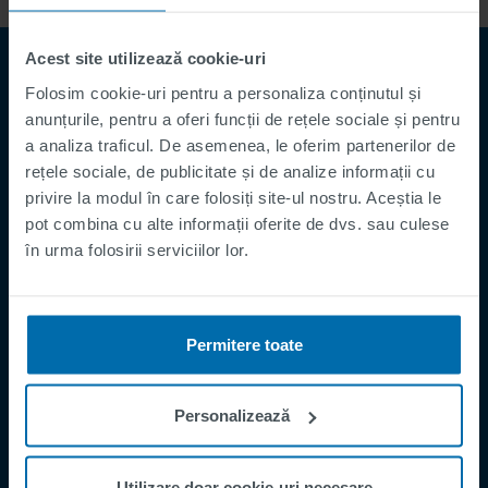
Acest site utilizează cookie-uri
Folosim cookie-uri pentru a personaliza conținutul și
anunțurile, pentru a oferi funcții de rețele sociale și pentru
a analiza traficul. De asemenea, le oferim partenerilor de
rețele sociale, de publicitate și de analize informații cu
privire la modul în care folosiți site-ul nostru. Aceștia le
pot combina cu alte informații oferite de dvs. sau culese
Footer
Termeni și Condiții
în urma folosirii serviciilor lor.
Imprima
Politica de Confidențialitate
Permitere toate
Supplier Registration
Cookies
Personalizează
Security Incident Report
Speak Up Channel
Utilizare doar cookie-uri necesare