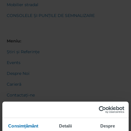
Mobilier stradal
CONSOLELE ȘI PUNȚILE DE SEMNALIZARE
Meniu:
Știri și Referințe
Events
Despre Noi
Carieră
Contactați-ne
Consimțământ
Detalii
Despre