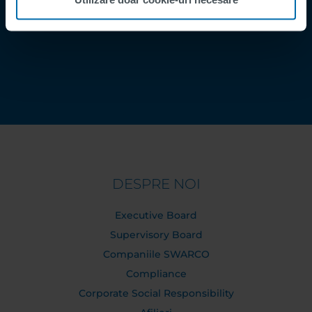
Contact
Order Tracking
DESPRE NOI
Executive Board
Supervisory Board
Companiile SWARCO
Compliance
Corporate Social Responsibility