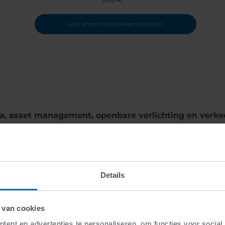
Lees onze medewerkersverhalen
fra, asset management, openbare verlichting en ve
ijd veiliger, efficiënter en duurzamer. Kom jij ons 
Details
 team wil jij aan 
 van cookies
ent en advertenties te personaliseren, om functies voor social