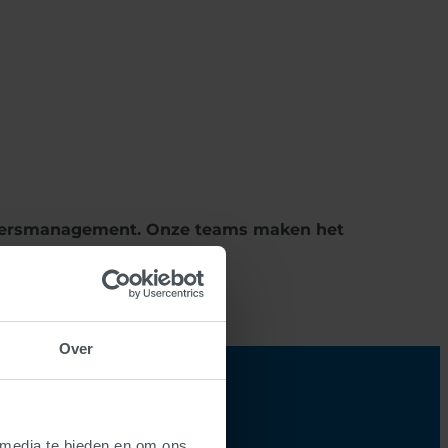
rkeersmanagement. Onze teams maken het
team versterken?
Over
de slag?
 media te bieden en om ons