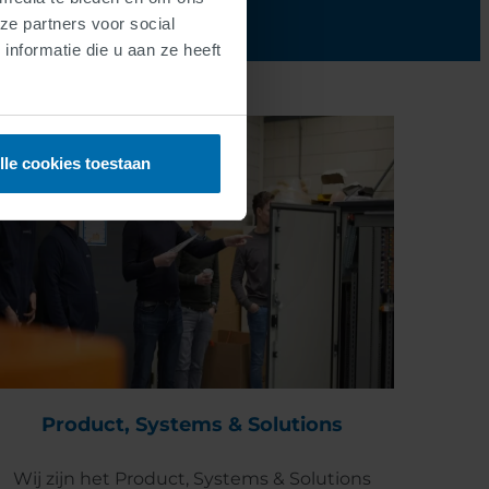
ze partners voor social
nformatie die u aan ze heeft
lle cookies toestaan
Product, Systems & Solutions
Wij zijn het Product, Systems & Solutions