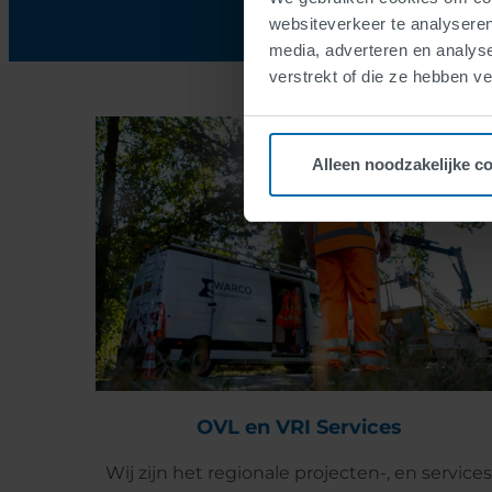
websiteverkeer te analyseren
media, adverteren en analys
verstrekt of die ze hebben v
Alleen noodzakelijke c
OVL en VRI Services
Wij zijn het regionale projecten-, en services