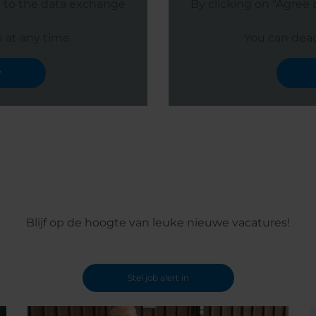
e to the data exchange
By clicking on "Agree
 at any time.
You can deac
y
Blijf op de hoogte van leuke nieuwe vacatures!
Stel job alert in