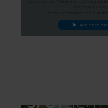
By clicking on "Agree and play" you agre
with third parties.
You can deactivate this function
Agree and pla