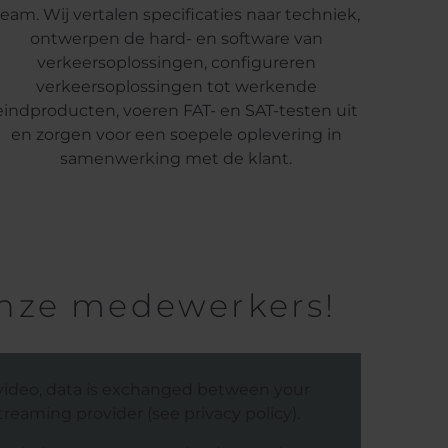
team. Wij vertalen specificaties naar techniek,
ontwerpen de hard- en software van
verkeersoplossingen, configureren
verkeersoplossingen tot werkende
eindproducten, voeren FAT- en SAT-testen uit
en zorgen voor een soepele oplevering in
samenwerking met de klant.
 onze medewerkers!
video, data is exchanged between your
reaming provider (see privacy policy).