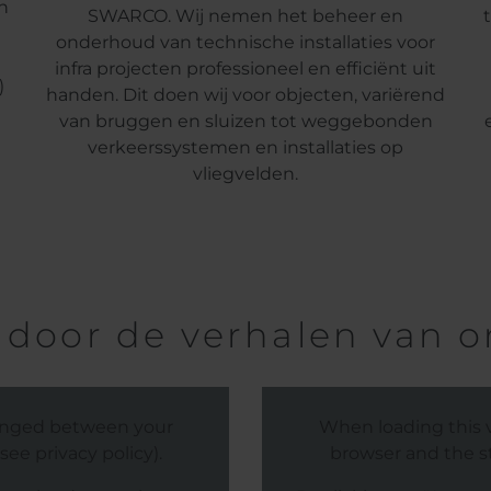
n
SWARCO. Wij nemen het beheer en
onderhoud van technische installaties voor
infra projecten professioneel en efficiënt uit
)
handen. Dit doen wij voor objecten, variërend
van bruggen en sluizen tot weggebonden
verkeerssystemen en installaties op
vliegvelden.
n door de verhalen van
hanged between your
When loading this 
ee privacy policy).
browser and the st