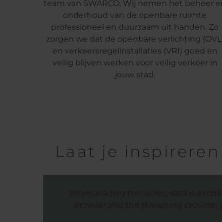
team van SWARCO. Wij nemen het beheer e
onderhoud van de openbare ruimte
professioneel en duurzaam uit handen. Zo
zorgen we dat de openbare verlichting (OVL
en verkeersregelinstallaties (VRI) goed en
veilig blijven werken voor veilig verkeer in
jouw stad.
Laat je inspirere
When loading this video, data is exc
browser and the streaming provider (s