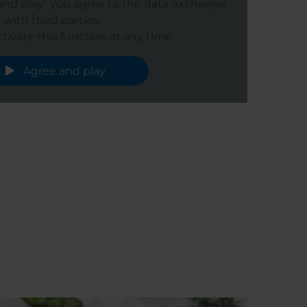
 and play" you agree to the data exchange
with third parties.
tivate this function at any time.
Agree and play