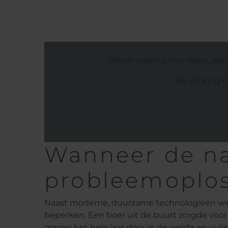
When loading this video, dat
By clicking 
Wanneer de nat
probleemoplos
Naast moderne, duurzame technologieën werd
beperken. Een boer uit de buurt zorgde voor 
grazen het hele jaar door in de weide en vu