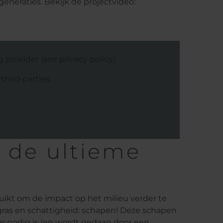
eneraties. Bekijk de projectvideo:
rovider (see privacy policy).
hird parties.
s de ultieme
ikt om de impact op het milieu verder te
 gras en schattigheid: schapen! Deze schapen
ar nodig is (en wordt gedaan door een