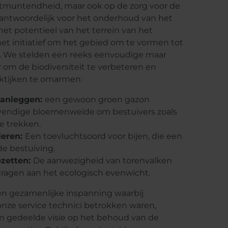
uitmuntendheid, maar ook op de zorg voor de
ntwoordelijk voor het onderhoud van het
 het potentieel van het terrein van het
 initiatief om het gebied om te vormen tot
. We stelden een reeks eenvoudige maar
 om de biodiversiteit te verbeteren en
raktijken te omarmen:
anleggen:
een gewoon groen gazon
vendige bloemenweide om bestuivers zoals
te trekken.
leren:
Een toevluchtsoord voor bijen, die een
 de bestuiving.
pzetten:
De aanwezigheid van torenvalken
ragen aan het ecologisch evenwicht.
en gezamenlijke inspanning waarbij
nze service technici betrokken waren,
en gedeelde visie op het behoud van de