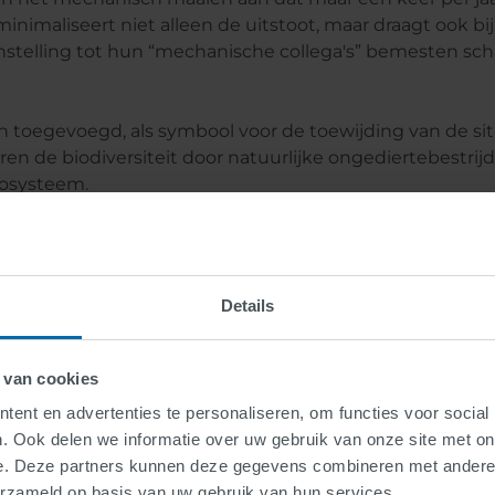
minimaliseert niet alleen de uitstoot, maar draagt ook
nstelling tot hun “mechanische collega's” bemesten sch
n toegevoegd, als symbool voor de toewijding van de sit
n de biodiversiteit door natuurlijke ongediertebestrij
cosysteem.
 sluizencomplex omgevormd tot een toevluchtsoord voor ve
Duurzam
Details
zijn een
 van cookies
ent en advertenties te personaliseren, om functies voor social
In een reactie op dit init
. Ook delen we informatie over uw gebruik van onze site met on
Manager bij SWARCO, de b
e. Deze partners kunnen deze gegevens combineren met andere i
erzameld op basis van uw gebruik van hun services.