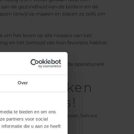
 bij aan de gezondheid van de bodem en de
apen terwijl ze maaien én blaten ze zelfs om
e om het leven op alle niveaus van het
ding en het behoud van hun favoriete habitat,
rschillende soorten, terwijl de operationele
e praktijken
Over
 stimulans!
 media te bieden en om ons
iatief benadrukte Hendrik Scheper, Service
ze partners voor social
redere voordelen:
nformatie die u aan ze heeft