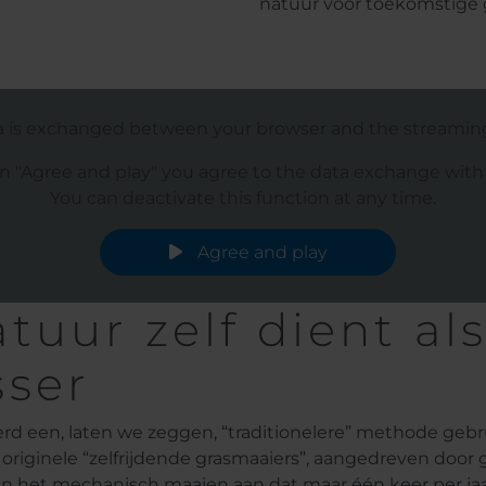
natuur voor toekomstige g
a is exchanged between your browser and the streaming p
on "Agree and play" you agree to the data exchange with t
You can deactivate this function at any time.
Agree and play
uur zelf dient al
ser
 een, laten we zeggen, “traditionelere” methode gebru
originele “zelfrijdende grasmaaiers”, aangedreven door
llen het mechanisch maaien aan dat maar één keer per ja