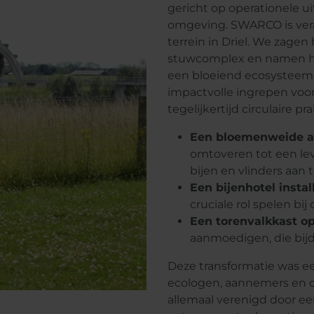
gericht op operationele 
omgeving. SWARCO is vera
terrein in Driel. We zagen
stuwcomplex en namen het
een bloeiend ecosysteem
impactvolle ingrepen voor
tegelijkertijd circulaire p
Een bloemenweide a
omtoveren tot een le
bijen en vlinders aan 
Een bijenhotel instal
cruciale rol spelen bij
Een torenvalkkast o
aanmoedigen, die bijd
Deze transformatie was e
ecologen, aannemers en o
allemaal verenigd door e