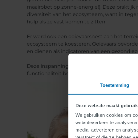
maairobot op zonne-energie!). Deze praktijk 
diversiteit van het ecosysteem, want in tege
hulp als ze vast komen te zitten.
Er werd ook een ooievaarsnest aan het terrei
ecosysteem te koesteren. Ooievaars bevordere
en dienen als indicatoren van een gezond e
​​​​​​​Deze inspanningen hebben het stuw- en
functionaliteit behouden is gebleven.
Toestemming
Deze website maakt gebruik
We gebruiken cookies om cont
websiteverkeer te analyseren
media, adverteren en analys
verstrekt of die ze hebben v